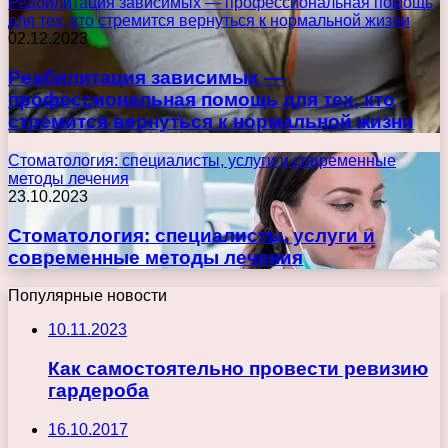
Реабилитация зависимых — профессиональная помощь
для тех, кто стремится вернуться к нормальной жизни
02.12.2023
Реабилитация зависимых —
профессиональная помощь для тех, кто
стремится вернуться к нормальной жизни
Стоматология: специалисты, услуги и современные
методы лечения
23.10.2023
Стоматология: специалисты, услуги и
современные методы лечения
Популярные новости
10.11.2023
Как самостоятельно провести ревизию
гардероба
16.10.2017