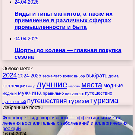
24.04.2026
Виды и типы магнитов, а также их
применение в различных сферах
промышленности и быта
04.04.2025
Шорты до колена — главная покупка
сезона
Облоко меток
2024
выбрать
2024-2025
дома
весна-лето
волос
выбор
лучшие
места
коллекция
модные
лицо
массаж
мужчина
правильно
путешествие
модный
приготовить
туризма
путешествия
туризм
путешествий
Избранные посты
Фонофорез гидрокортизоном — эффективный метод
лечения воспалительных заболеваний и аллергических
реакций
16.04.2024