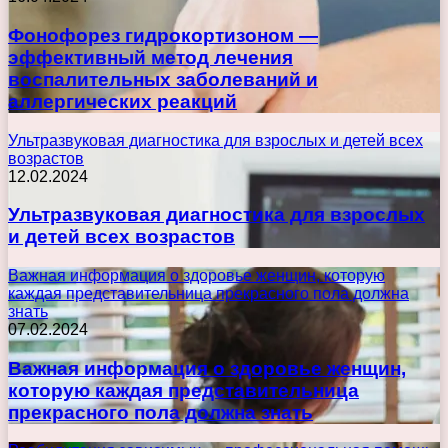
Фонофорез гидрокортизоном —
эффективный метод лечения
воспалительных заболеваний и
аллергических реакций
Ультразвуковая диагностика для взрослых и детей всех
возрастов
12.02.2024
Ультразвуковая диагностика для взрослых
и детей всех возрастов
Важная информация о здоровье женщин, которую
каждая представительница прекрасного пола должна
знать
07.02.2024
Важная информация о здоровье женщин,
которую каждая представительница
прекрасного пола должна знать