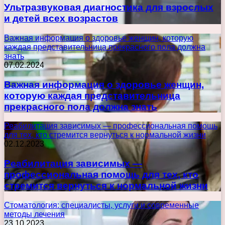
Ультразвуковая диагностика для взрослых
и детей всех возрастов
Важная информация о здоровье женщин, которую
каждая представительница прекрасного пола должна
знать
07.02.2024
Важная информация о здоровье женщин,
которую каждая представительница
прекрасного пола должна знать
Реабилитация зависимых — профессиональная помощь
для тех, кто стремится вернуться к нормальной жизни
02.12.2023
Реабилитация зависимых —
профессиональная помощь для тех, кто
стремится вернуться к нормальной жизни
Стоматология: специалисты, услуги и современные
методы лечения
23.10.2023