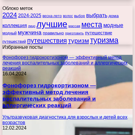
Облоко меток
2024
выбрать
2024-2025
дома
весна-лето
волос
выбор
лучшие
места
коллекция
модные
лицо
массаж
мужчина
правильно
путешествие
модный
приготовить
туризма
путешествия
туризм
путешествий
Избранные посты
Фонофорез гидрокортизоном — эффективный метод
лечения воспалительных заболеваний и аллергических
реакций
16.04.2024
Фонофорез гидрокортизоном —
эффективный метод лечения
воспалительных заболеваний и
аллергических реакций
Ультразвуковая диагностика для взрослых и детей всех
возрастов
12.02.2024