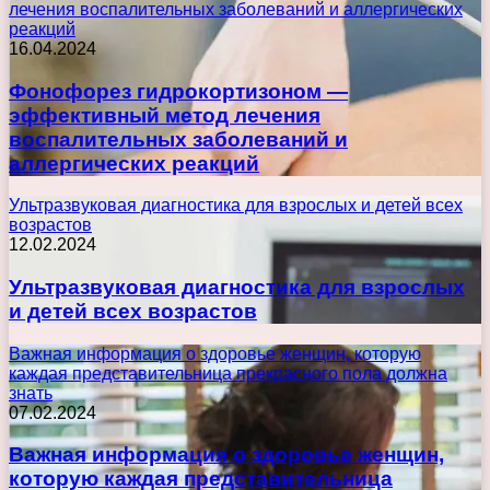
лечения воспалительных заболеваний и аллергических
реакций
16.04.2024
Фонофорез гидрокортизоном —
эффективный метод лечения
воспалительных заболеваний и
аллергических реакций
Ультразвуковая диагностика для взрослых и детей всех
возрастов
12.02.2024
Ультразвуковая диагностика для взрослых
и детей всех возрастов
Важная информация о здоровье женщин, которую
каждая представительница прекрасного пола должна
знать
07.02.2024
Важная информация о здоровье женщин,
которую каждая представительница