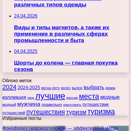
различных типов одежды
24.04.2026
Виды и типы магнитов, а также их
применение в различных сферах
промышленности и быта
04.04.2025
Шорты до колена — главная покупка
сезона
Облоко меток
2024
выбрать
2024-2025
дома
весна-лето
волос
выбор
лучшие
места
коллекция
модные
лицо
массаж
мужчина
правильно
путешествие
модный
приготовить
туризма
путешествия
туризм
путешествий
Избранные посты
Фонофорез гидрокортизоном — эффективный метод