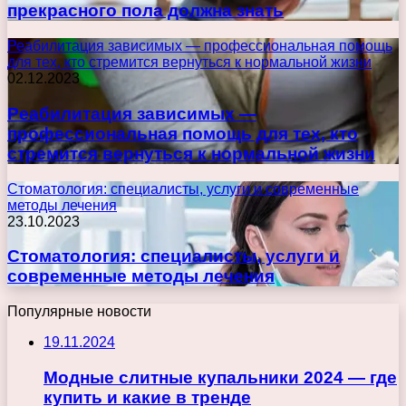
прекрасного пола должна знать
Реабилитация зависимых — профессиональная помощь
для тех, кто стремится вернуться к нормальной жизни
02.12.2023
Реабилитация зависимых —
профессиональная помощь для тех, кто
стремится вернуться к нормальной жизни
Стоматология: специалисты, услуги и современные
методы лечения
23.10.2023
Стоматология: специалисты, услуги и
современные методы лечения
Популярные новости
19.11.2024
Модные слитные купальники 2024 — где
купить и какие в тренде