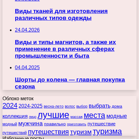
Виды тканей для изготовления
различных типов одежды
24.04.2026
Виды и типы магнитов, а также их
применение в различных сферах
промышленности и быта
04.04.2025
Шорты до колена — главная покупка
сезона
Облоко меток
2024
выбрать
2024-2025
дома
весна-лето
волос
выбор
лучшие
места
коллекция
модные
лицо
массаж
мужчина
правильно
путешествие
модный
приготовить
туризма
путешествия
туризм
путешествий
Избранные посты