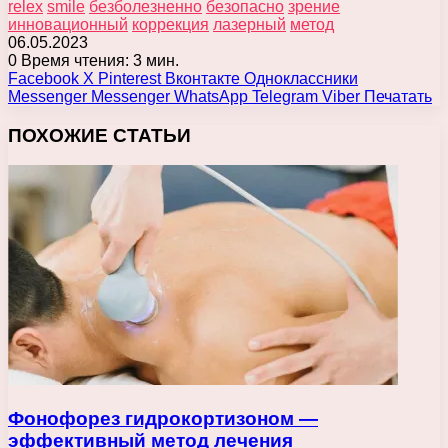
relex
smile
безболезненно
безопасно
зрение
инновационный
коррекция
лазерный
метод
06.05.2023
0
Время чтения: 3 мин.
Facebook
X
Pinterest
Вконтакте
Одноклассники
Messenger
Messenger
WhatsApp
Telegram
Viber
Печатать
ПОХОЖИЕ СТАТЬИ
Фонофорез гидрокортизоном —
эффективный метод лечения