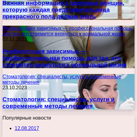
Важная информация о здоровье женщин,
которую каждая представительница
прекрасного пола должна знать
Реабилитация зависимых — профессиональная помощь
для тех, кто стремится вернуться к нормальной жизни
02.12.2023
Реабилитация зависимых —
профессиональная помощь для тех, кто
стремится вернуться к нормальной жизни
Стоматология: специалисты, услуги и современные
методы лечения
23.10.2023
Стоматология: специалисты, услуги и
современные методы лечения
Популярные новости
12.08.2017