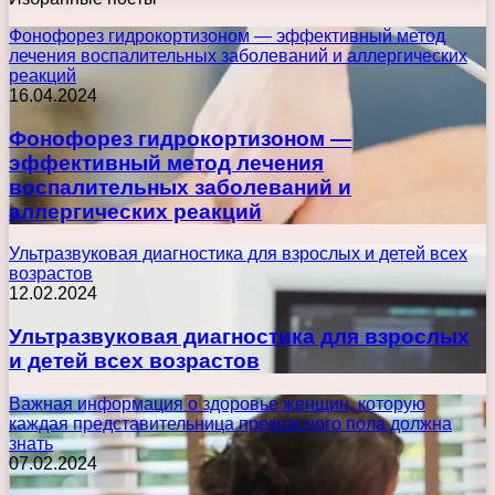
Фонофорез гидрокортизоном — эффективный метод
лечения воспалительных заболеваний и аллергических
реакций
16.04.2024
Фонофорез гидрокортизоном —
эффективный метод лечения
воспалительных заболеваний и
аллергических реакций
Ультразвуковая диагностика для взрослых и детей всех
возрастов
12.02.2024
Ультразвуковая диагностика для взрослых
и детей всех возрастов
Важная информация о здоровье женщин, которую
каждая представительница прекрасного пола должна
знать
07.02.2024