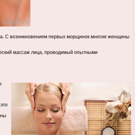
ида. С возникновением первых морщинок многие женщины
ический массаж лица, проводимый опытными
о
 это
ены