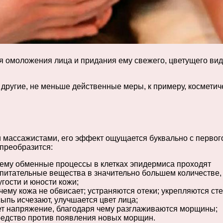
я омоложения лица и придания ему свежего, цветущего в
и другие, не меньше действенные меры, к примеру, космет
 массажистами, его эффект ощущается буквально с первог
преобразится:
ему обменные процессы в клетках эпидермиса проходят
 питательные вещества в значительно большем количестве,
гости и юности кожи;
ему кожа не обвисает; устраняются отеки; укрепляются ст
ыпь исчезают, улучшается цвет лица;
ет напряжение, благодаря чему разглаживаются морщины;
редство против появления новых морщин.