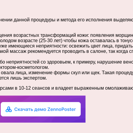
лнении данной процедуры и метода его исполнения выделя
щения возрастных трансформаций кожи: появления морщин,
лодом возрасте (25-30 лет) чтобы кожа оставалась в тонус
уже имеющиеся неприятности: освежить цвет лица, придать
акой массаж рекомендуется проводить в салоне, так когда
о неприятностей со здоровьем, к примеру, нарушение веноз
октором-косметологом.
овала лица, изменение формы скул или щек. Такая процед
ется лишь экспертом.
курсами в 10-12 сеансов и владеет выраженным омолажив