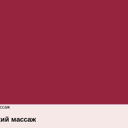
ассаж
кий массаж