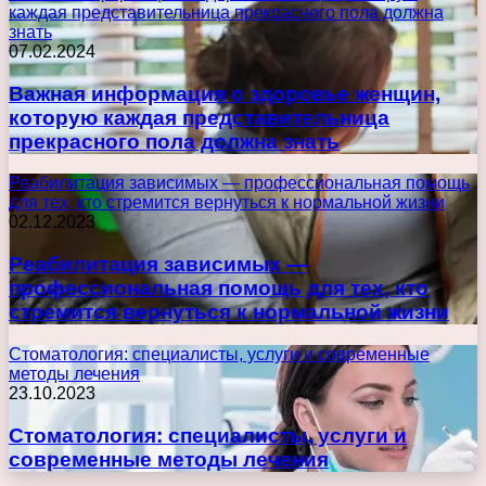
каждая представительница прекрасного пола должна
знать
07.02.2024
Важная информация о здоровье женщин,
которую каждая представительница
прекрасного пола должна знать
Реабилитация зависимых — профессиональная помощь
для тех, кто стремится вернуться к нормальной жизни
02.12.2023
Реабилитация зависимых —
профессиональная помощь для тех, кто
стремится вернуться к нормальной жизни
Стоматология: специалисты, услуги и современные
методы лечения
23.10.2023
Стоматология: специалисты, услуги и
современные методы лечения