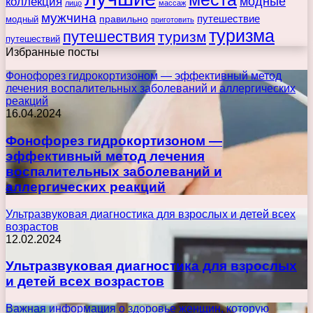
коллекция
модные
лицо
массаж
мужчина
правильно
путешествие
модный
приготовить
туризма
путешествия
туризм
путешествий
Избранные посты
Фонофорез гидрокортизоном — эффективный метод
лечения воспалительных заболеваний и аллергических
реакций
16.04.2024
Фонофорез гидрокортизоном —
эффективный метод лечения
воспалительных заболеваний и
аллергических реакций
Ультразвуковая диагностика для взрослых и детей всех
возрастов
12.02.2024
Ультразвуковая диагностика для взрослых
и детей всех возрастов
Важная информация о здоровье женщин, которую