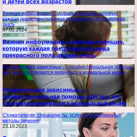
и детей всех возрастов
Важная информация о здоровье женщин, которую
каждая представительница прекрасного пола должна
знать
07.02.2024
Важная информация о здоровье женщин,
которую каждая представительница
прекрасного пола должна знать
Реабилитация зависимых — профессиональная помощь
для тех, кто стремится вернуться к нормальной жизни
02.12.2023
Реабилитация зависимых —
профессиональная помощь для тех, кто
стремится вернуться к нормальной жизни
Стоматология: специалисты, услуги и современные
методы лечения
23.10.2023