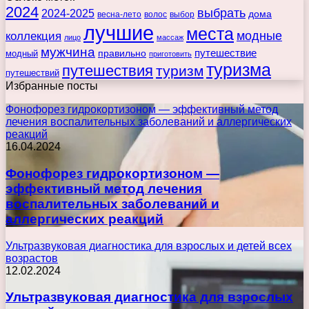
2024
выбрать
2024-2025
дома
весна-лето
волос
выбор
лучшие
места
коллекция
модные
лицо
массаж
мужчина
правильно
путешествие
модный
приготовить
туризма
путешествия
туризм
путешествий
Избранные посты
Фонофорез гидрокортизоном — эффективный метод
лечения воспалительных заболеваний и аллергических
реакций
16.04.2024
Фонофорез гидрокортизоном —
эффективный метод лечения
воспалительных заболеваний и
аллергических реакций
Ультразвуковая диагностика для взрослых и детей всех
возрастов
12.02.2024
Ультразвуковая диагностика для взрослых