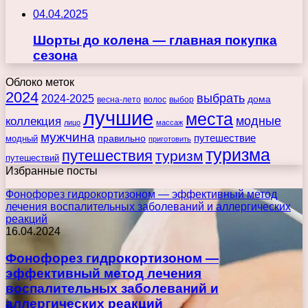
04.04.2025
Шорты до колена — главная покупка
сезона
Облоко меток
2024
выбрать
2024-2025
дома
весна-лето
волос
выбор
лучшие
места
коллекция
модные
лицо
массаж
мужчина
правильно
путешествие
модный
приготовить
туризма
путешествия
туризм
путешествий
Избранные посты
Фонофорез гидрокортизоном — эффективный метод
лечения воспалительных заболеваний и аллергических
реакций
16.04.2024
Фонофорез гидрокортизоном —
эффективный метод лечения
воспалительных заболеваний и
аллергических реакций