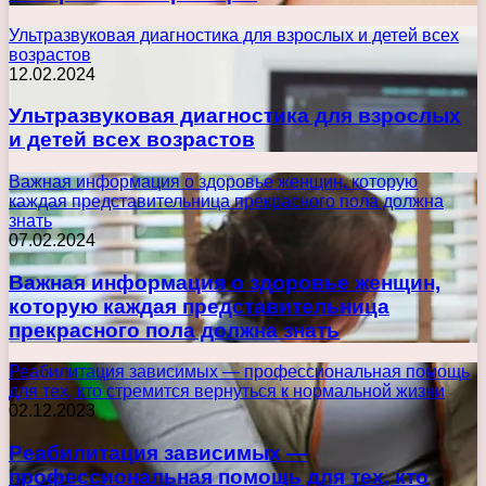
Ультразвуковая диагностика для взрослых и детей всех
возрастов
12.02.2024
Ультразвуковая диагностика для взрослых
и детей всех возрастов
Важная информация о здоровье женщин, которую
каждая представительница прекрасного пола должна
знать
07.02.2024
Важная информация о здоровье женщин,
которую каждая представительница
прекрасного пола должна знать
Реабилитация зависимых — профессиональная помощь
для тех, кто стремится вернуться к нормальной жизни
02.12.2023
Реабилитация зависимых —
профессиональная помощь для тех, кто