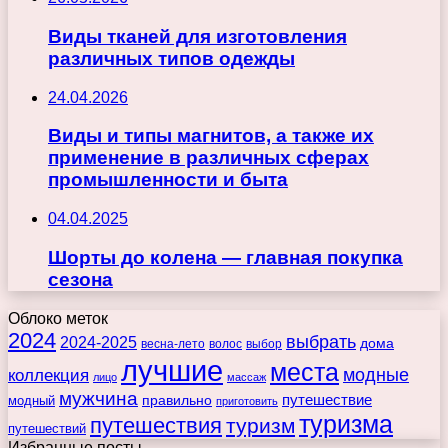
Виды тканей для изготовления
различных типов одежды
24.04.2026
Виды и типы магнитов, а также их
применение в различных сферах
промышленности и быта
04.04.2025
Шорты до колена — главная покупка
сезона
Облоко меток
2024
выбрать
2024-2025
дома
весна-лето
волос
выбор
лучшие
места
коллекция
модные
лицо
массаж
мужчина
правильно
путешествие
модный
приготовить
туризма
путешествия
туризм
путешествий
Избранные посты