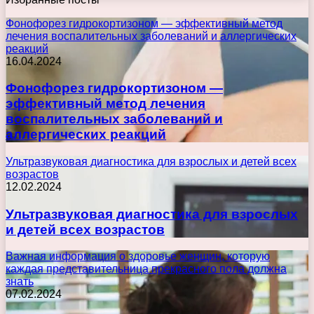
Фонофорез гидрокортизоном — эффективный метод
лечения воспалительных заболеваний и аллергических
реакций
16.04.2024
Фонофорез гидрокортизоном —
эффективный метод лечения
воспалительных заболеваний и
аллергических реакций
Ультразвуковая диагностика для взрослых и детей всех
возрастов
12.02.2024
Ультразвуковая диагностика для взрослых
и детей всех возрастов
Важная информация о здоровье женщин, которую
каждая представительница прекрасного пола должна
знать
07.02.2024