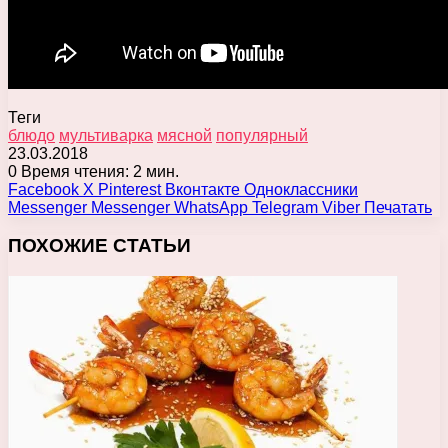
Теги
блюдо
мультиварка
мясной
популярный
23.03.2018
0
Время чтения: 2 мин.
Facebook
X
Pinterest
Вконтакте
Одноклассники
Messenger
Messenger
WhatsApp
Telegram
Viber
Печатать
ПОХОЖИЕ СТАТЬИ