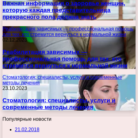
Важная информация о здоровье женщин,
которую каждая представительница
прекрасного пола должна знать
Реабилитация зависимых — профессиональная помощь
для тех, кто стремится вернуться к нормальной жизни
02.12.2023
Реабилитация зависимых —
профессиональная помощь для тех, кто
стремится вернуться к нормальной жизни
Стоматология: специалисты, услуги и современные
методы лечения
23.10.2023
Стоматология: специалисты, услуги и
современные методы лечения
Популярные новости
21.02.2018