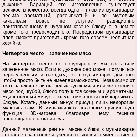
дыхание. Вариаций его изготовление существует
великое множество, всегда одно – плов из мультиварки
весьма ароматный, рассыпчатый и по вкусовым
качествам вовсе не уступает традиционно
приготовленному в чугунном казане блюду, а в чем-то
кроме того превосходит его. Посредством мультиварки
плов сможет приготовить кроме того совсем неопытная
хозяйка.
Четвертое место – запеченное мясо
На четвертое место по популярности мы поставили
запеченное мясо. Если в духовке оно может получиться
пересушенным и твёрдым, то в мультиварке для того
чтобы просто быть не имеет возможности. Независимо от
того, запекаете ли вы целый кусок мяса или же готовите
мясо под шубой, блюдо получится сочным и ароматным.
Единственный минус – отсутствие аппетитной корочки на
блюде. Кстати, данный минус присущ лишь недорогим
мультиваркам. В мультиварках подороже присутствует
функция 3D-нагрева, благодаря чему техника
превращается в мини-печь.
Данный маленький рейтинг мясных блюд в мультиварке
составлен на основе изучения отзывов и комментариев в