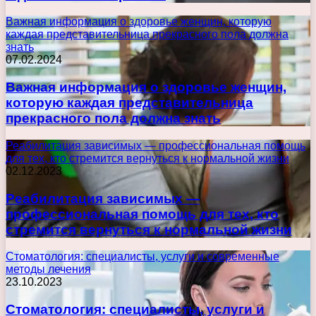
Важная информация о здоровье женщин, которую
каждая представительница прекрасного пола должна
знать
07.02.2024
Важная информация о здоровье женщин,
которую каждая представительница
прекрасного пола должна знать
Реабилитация зависимых — профессиональная помощь
для тех, кто стремится вернуться к нормальной жизни
02.12.2023
Реабилитация зависимых —
профессиональная помощь для тех, кто
стремится вернуться к нормальной жизни
Стоматология: специалисты, услуги и современные
методы лечения
23.10.2023
Стоматология: специалисты, услуги и