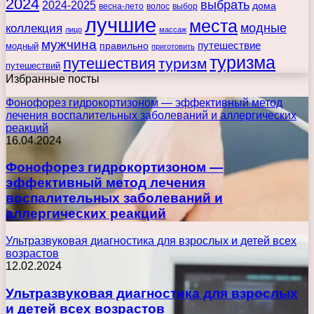
2024
выбрать
2024-2025
дома
весна-лето
волос
выбор
лучшие
места
коллекция
модные
лицо
массаж
мужчина
правильно
путешествие
модный
приготовить
туризма
путешествия
туризм
путешествий
Избранные посты
Фонофорез гидрокортизоном — эффективный метод
лечения воспалительных заболеваний и аллергических
реакций
16.04.2024
Фонофорез гидрокортизоном —
эффективный метод лечения
воспалительных заболеваний и
аллергических реакций
Ультразвуковая диагностика для взрослых и детей всех
возрастов
12.02.2024
Ультразвуковая диагностика для взрослых
и детей всех возрастов