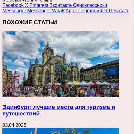
Facebook
X
Pinterest
Вконтакте
Одноклассники
Messenger
Messenger
WhatsApp
Telegram
Viber
Печатать
ПОХОЖИЕ СТАТЬИ
Эдинбург: лучшие места для туризма и
путешествий
03.04.2025