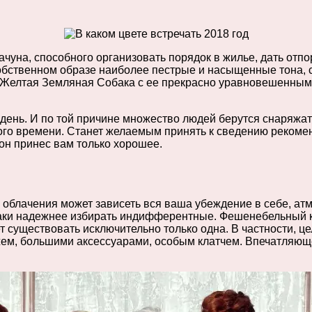
ачуна, способного организовать порядок в жилье, дать отпо
бственном образе наиболее пестрые и насыщенные тона, с
Желтая Земляная Собака с ее прекрасно уравновешенным х
ень. И по той причине множество людей берутся снаряжать
о времени. Станет желаемым принять к сведению рекоменда
 он принес вам только хорошее.
 облачения может зависеть вся ваша убеждение в себе, атм
баки надежнее избирать индифферентные. Фешенебельный к
т существовать исключительно только одна. В частности, ц
м, большими аксессуарами, особым клатчем. Впечатляюще