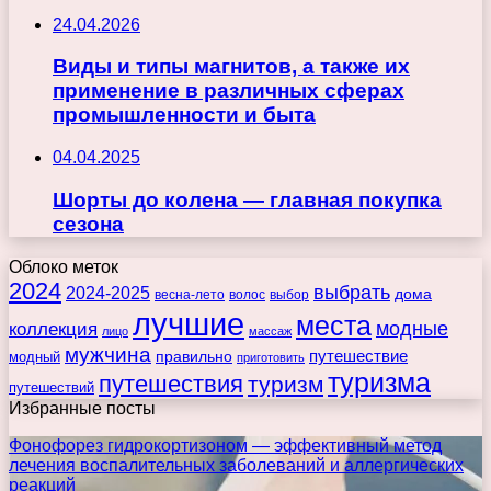
24.04.2026
Виды и типы магнитов, а также их
применение в различных сферах
промышленности и быта
04.04.2025
Шорты до колена — главная покупка
сезона
Облоко меток
2024
выбрать
2024-2025
дома
весна-лето
волос
выбор
лучшие
места
коллекция
модные
лицо
массаж
мужчина
правильно
путешествие
модный
приготовить
туризма
путешествия
туризм
путешествий
Избранные посты
Фонофорез гидрокортизоном — эффективный метод
лечения воспалительных заболеваний и аллергических
реакций