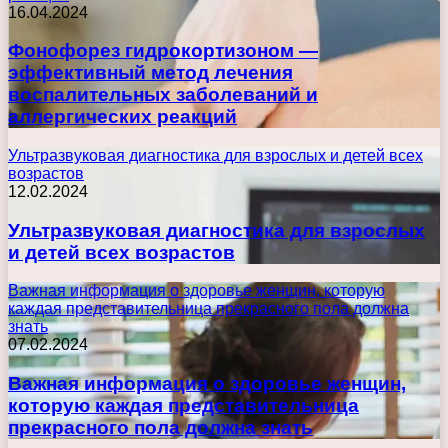
16.04.2024
Фонофорез гидрокортизоном —
эффективный метод лечения
воспалительных заболеваний и
аллергических реакций
Ультразвуковая диагностика для взрослых и детей всех
возрастов
12.02.2024
Ультразвуковая диагностика для взрослых
и детей всех возрастов
Важная информация о здоровье женщин, которую
каждая представительница прекрасного пола должна
знать
07.02.2024
Важная информация о здоровье женщин,
которую каждая представительница
прекрасного пола должна знать