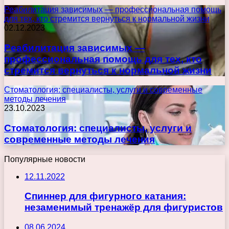
Реабилитация зависимых — профессиональная помощь
для тех, кто стремится вернуться к нормальной жизни
02.12.2023
Реабилитация зависимых —
профессиональная помощь для тех, кто
стремится вернуться к нормальной жизни
Стоматология: специалисты, услуги и современные
методы лечения
23.10.2023
Стоматология: специалисты, услуги и
современные методы лечения
Популярные новости
12.11.2022
Спиннер для фигурного катания:
незаменимый тренажёр для фигуристов
08.06.2024