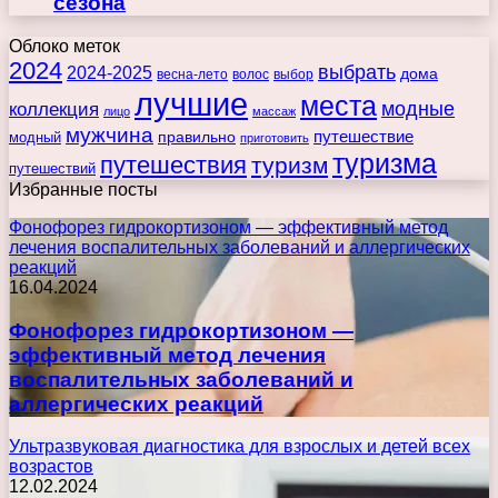
сезона
Облоко меток
2024
выбрать
2024-2025
дома
весна-лето
волос
выбор
лучшие
места
коллекция
модные
лицо
массаж
мужчина
правильно
путешествие
модный
приготовить
туризма
путешествия
туризм
путешествий
Избранные посты
Фонофорез гидрокортизоном — эффективный метод
лечения воспалительных заболеваний и аллергических
реакций
16.04.2024
Фонофорез гидрокортизоном —
эффективный метод лечения
воспалительных заболеваний и
аллергических реакций
Ультразвуковая диагностика для взрослых и детей всех
возрастов
12.02.2024