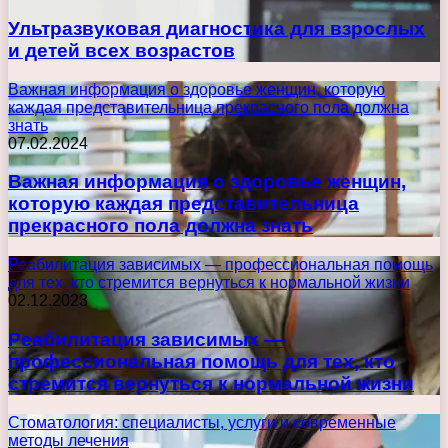
Ультразвуковая диагностика для взрослых
и детей всех возрастов
Важная информация о здоровье женщин, которую
каждая представительница прекрасного пола должна
знать
07.02.2024
Важная информация о здоровье женщин,
которую каждая представительница
прекрасного пола должна знать
Реабилитация зависимых — профессиональная помощь
для тех, кто стремится вернуться к нормальной жизни
02.12.2023
Реабилитация зависимых —
профессиональная помощь для тех, кто
стремится вернуться к нормальной жизни
Стоматология: специалисты, услуги и современные
методы лечения