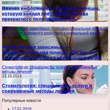
Важная информация о здоровье женщин,
которую каждая представительница
прекрасного пола должна знать
Реабилитация зависимых — профессиональная помощь
для тех, кто стремится вернуться к нормальной жизни
02.12.2023
Реабилитация зависимых —
профессиональная помощь для тех, кто
стремится вернуться к нормальной жизни
Стоматология: специалисты, услуги и современные
методы лечения
23.10.2023
Стоматология: специалисты, услуги и
современные методы лечения
Популярные новости
17.01.2018