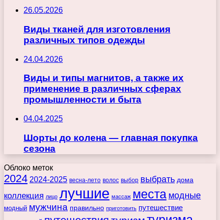
26.05.2026
Виды тканей для изготовления
различных типов одежды
24.04.2026
Виды и типы магнитов, а также их
применение в различных сферах
промышленности и быта
04.04.2025
Шорты до колена — главная покупка
сезона
Облоко меток
2024
выбрать
2024-2025
дома
весна-лето
волос
выбор
лучшие
места
коллекция
модные
лицо
массаж
мужчина
правильно
путешествие
модный
приготовить
туризма