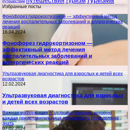
путешествия
туризм
путешествий
Избранные посты
Фонофорез гидрокортизоном — эффективный метод
лечения воспалительных заболеваний и аллергических
реакций
16.04.2024
Фонофорез гидрокортизоном —
эффективный метод лечения
воспалительных заболеваний и
аллергических реакций
Ультразвуковая диагностика для взрослых и детей всех
возрастов
12.02.2024
Ультразвуковая диагностика для взрослых
и детей всех возрастов
Важная информация о здоровье женщин, которую
каждая представительница прекрасного пола должна
знать
07.02.2024