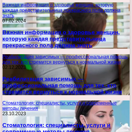
Важная информация о здоровье женщин, которую
каждая представительница прекрасного пола должна
знать
07.02.2024
Важная информация о здоровье женщин,
которую каждая представительница
прекрасного пола должна знать
Реабилитация зависимых — профессиональная помощь
для тех, кто стремится вернуться к нормальной жизни
02.12.2023
Реабилитация зависимых —
профессиональная помощь для тех, кто
стремится вернуться к нормальной жизни
Стоматология: специалисты, услуги и современные
методы лечения
23.10.2023
Стоматология: специалисты, услуги и
современные методы лечения