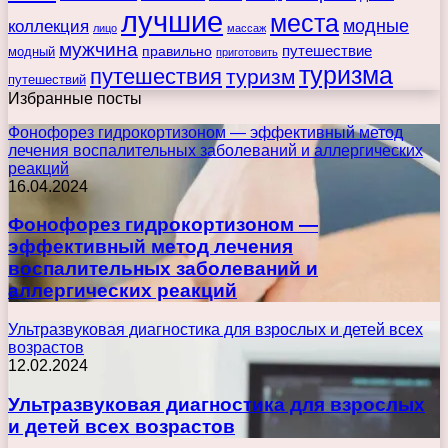
лучшие
места
коллекция
модные
лицо
массаж
мужчина
правильно
путешествие
модный
приготовить
туризма
путешествия
туризм
путешествий
Избранные посты
Фонофорез гидрокортизоном — эффективный метод
лечения воспалительных заболеваний и аллергических
реакций
16.04.2024
Фонофорез гидрокортизоном —
эффективный метод лечения
воспалительных заболеваний и
аллергических реакций
Ультразвуковая диагностика для взрослых и детей всех
возрастов
12.02.2024
Ультразвуковая диагностика для взрослых
и детей всех возрастов