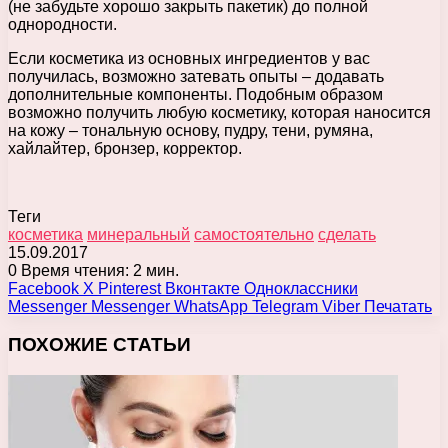
(не забудьте хорошо закрыть пакетик) до полной
однородности.
Если косметика из основных ингредиентов у вас
получилась, возможно затевать опыты – додавать
дополнительные компоненты. Подобным образом
возможно получить любую косметику, которая наносится
на кожу – тональную основу, пудру, тени, румяна,
хайлайтер, бронзер, корректор.
Теги
косметика
минеральный
самостоятельно
сделать
15.09.2017
0
Время чтения: 2 мин.
Facebook
X
Pinterest
Вконтакте
Одноклассники
Messenger
Messenger
WhatsApp
Telegram
Viber
Печатать
ПОХОЖИЕ СТАТЬИ