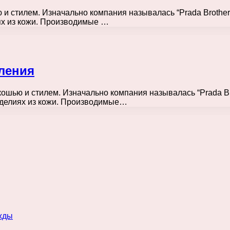
 и стилем. Изначально компания называлась “Prada Brothe
ях из кожи. Производимые …
ления
кошью и стилем. Изначально компания называлась “Prada B
зделиях из кожи. Производимые…
жды