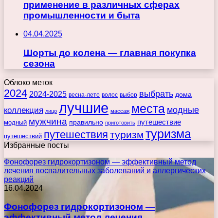
применение в различных сферах
промышленности и быта
04.04.2025
Шорты до колена — главная покупка
сезона
Облоко меток
2024
выбрать
2024-2025
дома
весна-лето
волос
выбор
лучшие
места
коллекция
модные
лицо
массаж
мужчина
правильно
путешествие
модный
приготовить
туризма
путешествия
туризм
путешествий
Избранные посты
Фонофорез гидрокортизоном — эффективный метод
лечения воспалительных заболеваний и аллергических
реакций
16.04.2024
Фонофорез гидрокортизоном —
эффективный метод лечения