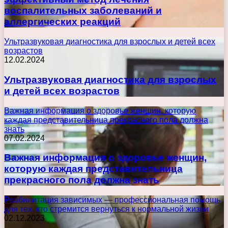
воспалительных заболеваний и
аллергических реакций
Ультразвуковая диагностика для взрослых и детей всех
возрастов
12.02.2024
Ультразвуковая диагностика для взрослых
и детей всех возрастов
Важная информация о здоровье женщин, которую
каждая представительница прекрасного пола должна
знать
07.02.2024
Важная информация о здоровье женщин,
которую каждая представительница
прекрасного пола должна знать
Реабилитация зависимых — профессиональная помощь
для тех, кто стремится вернуться к нормальной жизни
02.12.2023