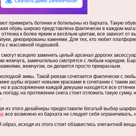
ют примерить ботинки и ботильоны из бархата. Такую обув
акая обувь широко представлена фактически в каждом мага
оттенка к более ярким и весёлым цветам, все зависит от в
луки, декорированы камнями. Для тех, кто любит платформ
та с массивной подошвой.
смогут всецело заменить целый арсенал дорогих аксессуар
и жемчуга, замечательно смотрятся с любым нарядом. Бар
с камнями, жемчугом, он делается просто прекрасным.
холодной зимы. Такой рюкзак сочетается фактически с люб
также шубы играют новыми красками в сочетании с таким ак
, но в распоряжении каждой девушки находятся все оттенки 
 погоду, на протяжении снега стоит отложить такую сумку, н
.
одя из этого дизайнеры предоставили богатый выбор шарфо
ов
все возможно из бархата не следует себя ограничивать,
 образ, исходя из этого стоит обзавестись элегантной вещ