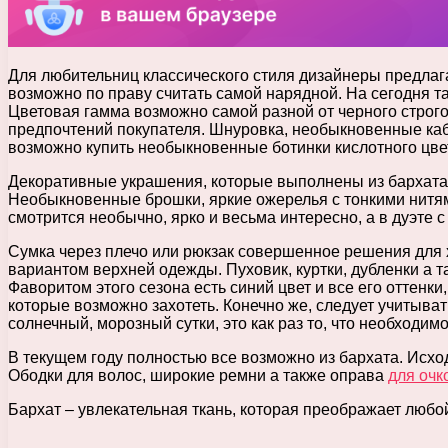
Для любительниц классического стиля дизайнеры предлага
возможно по праву считать самой нарядной. На сегодня т
Цветовая гамма возможно самой разной от черного строго 
предпочтений покупателя. Шнуровка, необыкновенные каб
возможно купить необыкновенные ботинки кислотного цве
Декоративные украшения, которые выполнены из бархата 
Необыкновенные брошки, яркие ожерелья с тонкими нитям
смотрится необычно, ярко и весьма интересно, а в дуэте 
Сумка через плечо или рюкзак совершенное решения для 
вариантом верхней одежды. Пуховик, куртки, дубленки а 
Фаворитом этого сезона есть синий цвет и все его оттенки
которые возможно захотеть. Конечно же, следует учитывать
солнечный, морозный сутки, это как раз то, что необходимо
В текущем году полностью все возможно из бархата. Исх
Ободки для волос, широкие ремни а также оправа
для очк
Бархат – увлекательная ткань, которая преображает любой