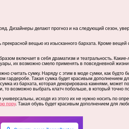
ряд. Дизайнеры делают прогноз и на следующий сезон, уве
ись прекрасной вещью из изысканного бархата. Кроме веще
бразом включает в себя драматизм и театральность. Какие-
ссуары, их возможно смело применять в повседневной жизни
жно считать сумку. Наряду с этим в моде сумки, как будто
ком гардеробе. Такая сумка будет красивым дополнением д
 сумка из бархата, которая декорирована камнями, может п
, то возможно выбрать клатч побольше, в который точно п
 универсальны, исходя из этого их не нужно носить по опр
юю пору
. Такая обувь будет красивым дополнением для люб