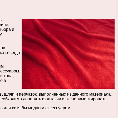
ь
зине.
ыбора и
у
ов.
хат всегда
ым
сессуаром.
и тона,
о в
в, шляп и перчаток, выполненных из данного материала.
 необходимо доверять фантазии и экспериментировать.
ью или хотя бы модным аксессуаром.