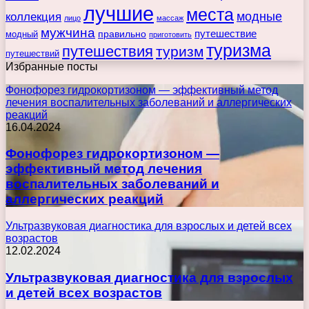
лучшие
места
коллекция
модные
лицо
массаж
мужчина
правильно
путешествие
модный
приготовить
туризма
путешествия
туризм
путешествий
Избранные посты
Фонофорез гидрокортизоном — эффективный метод
лечения воспалительных заболеваний и аллергических
реакций
16.04.2024
Фонофорез гидрокортизоном —
эффективный метод лечения
воспалительных заболеваний и
аллергических реакций
Ультразвуковая диагностика для взрослых и детей всех
возрастов
12.02.2024
Ультразвуковая диагностика для взрослых
и детей всех возрастов