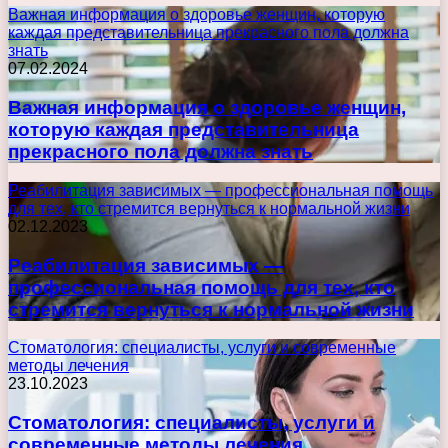
Важная информация о здоровье женщин, которую
каждая представительница прекрасного пола должна
знать
07.02.2024
Важная информация о здоровье женщин,
которую каждая представительница
прекрасного пола должна знать
Реабилитация зависимых — профессиональная помощь
для тех, кто стремится вернуться к нормальной жизни
02.12.2023
Реабилитация зависимых —
профессиональная помощь для тех, кто
стремится вернуться к нормальной жизни
Стоматология: специалисты, услуги и современные
методы лечения
23.10.2023
Стоматология: специалисты, услуги и
современные методы лечения