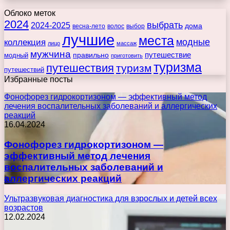
Облоко меток
2024
выбрать
2024-2025
дома
весна-лето
волос
выбор
лучшие
места
коллекция
модные
лицо
массаж
мужчина
правильно
путешествие
модный
приготовить
туризма
путешествия
туризм
путешествий
Избранные посты
Фонофорез гидрокортизоном — эффективный метод
лечения воспалительных заболеваний и аллергических
реакций
16.04.2024
Фонофорез гидрокортизоном —
эффективный метод лечения
воспалительных заболеваний и
аллергических реакций
Ультразвуковая диагностика для взрослых и детей всех
возрастов
12.02.2024