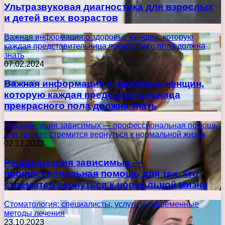
Ультразвуковая диагностика для взрослых
и детей всех возрастов
Важная информация о здоровье женщин, которую
каждая представительница прекрасного пола должна
знать
07.02.2024
Важная информация о здоровье женщин,
которую каждая представительница
прекрасного пола должна знать
Реабилитация зависимых — профессиональная помощь
для тех, кто стремится вернуться к нормальной жизни
02.12.2023
Реабилитация зависимых —
профессиональная помощь для тех, кто
стремится вернуться к нормальной жизни
Стоматология: специалисты, услуги и современные
методы лечения
23.10.2023