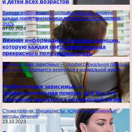
и детей всех возрастов
Важная информация о здоровье женщин, которую
каждая представительница прекрасного пола должна
знать
07.02.2024
Важная информация о здоровье женщин,
которую каждая представительница
прекрасного пола должна знать
Реабилитация зависимых — профессиональная помощь
для тех, кто стремится вернуться к нормальной жизни
02.12.2023
Реабилитация зависимых —
профессиональная помощь для тех, кто
стремится вернуться к нормальной жизни
Стоматология: специалисты, услуги и современные
методы лечения
23.10.2023