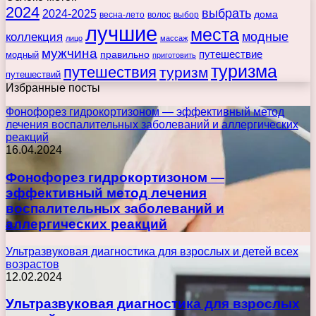
2024
выбрать
2024-2025
дома
весна-лето
волос
выбор
лучшие
места
коллекция
модные
лицо
массаж
мужчина
правильно
путешествие
модный
приготовить
туризма
путешествия
туризм
путешествий
Избранные посты
Фонофорез гидрокортизоном — эффективный метод
лечения воспалительных заболеваний и аллергических
реакций
16.04.2024
Фонофорез гидрокортизоном —
эффективный метод лечения
воспалительных заболеваний и
аллергических реакций
Ультразвуковая диагностика для взрослых и детей всех
возрастов
12.02.2024
Ультразвуковая диагностика для взрослых