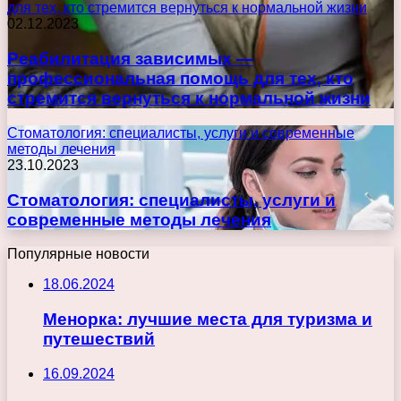
для тех, кто стремится вернуться к нормальной жизни
02.12.2023
Реабилитация зависимых —
профессиональная помощь для тех, кто
стремится вернуться к нормальной жизни
Стоматология: специалисты, услуги и современные
методы лечения
23.10.2023
Стоматология: специалисты, услуги и
современные методы лечения
Популярные новости
18.06.2024
Менорка: лучшие места для туризма и
путешествий
16.09.2024