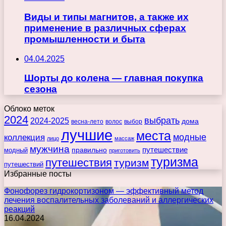
Виды и типы магнитов, а также их
применение в различных сферах
промышленности и быта
04.04.2025
Шорты до колена — главная покупка
сезона
Облоко меток
2024
выбрать
2024-2025
дома
весна-лето
волос
выбор
лучшие
места
коллекция
модные
лицо
массаж
мужчина
правильно
путешествие
модный
приготовить
туризма
путешествия
туризм
путешествий
Избранные посты
Фонофорез гидрокортизоном — эффективный метод
лечения воспалительных заболеваний и аллергических
реакций
16.04.2024