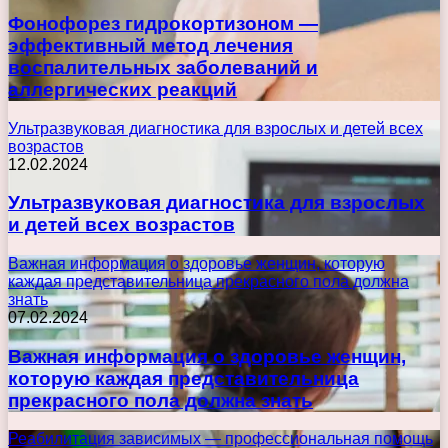
Фонофорез гидрокортизоном —
эффективный метод лечения
воспалительных заболеваний и
аллергических реакций
Ультразвуковая диагностика для взрослых и детей всех
возрастов
12.02.2024
Ультразвуковая диагностика для взрослых
и детей всех возрастов
Важная информация о здоровье женщин, которую
каждая представительница прекрасного пола должна
знать
07.02.2024
Важная информация о здоровье женщин,
которую каждая представительница
прекрасного пола должна знать
Реабилитация зависимых — профессиональная помощь