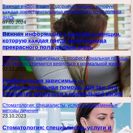
Важная информация о здоровье женщин, которую
каждая представительница прекрасного пола должна
знать
07.02.2024
Важная информация о здоровье женщин,
которую каждая представительница
прекрасного пола должна знать
Реабилитация зависимых — профессиональная помощь
для тех, кто стремится вернуться к нормальной жизни
02.12.2023
Реабилитация зависимых —
профессиональная помощь для тех, кто
стремится вернуться к нормальной жизни
Стоматология: специалисты, услуги и современные
методы лечения
23.10.2023
Стоматология: специалисты, услуги и