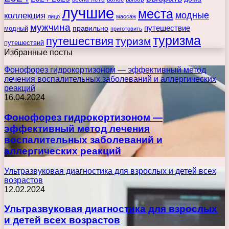
лучшие
места
коллекция
модные
лицо
массаж
мужчина
правильно
путешествие
модный
приготовить
туризма
путешествия
туризм
путешествий
Избранные посты
Фонофорез гидрокортизоном — эффективный метод
лечения воспалительных заболеваний и аллергических
реакций
16.04.2024
Фонофорез гидрокортизоном —
эффективный метод лечения
воспалительных заболеваний и
аллергических реакций
Ультразвуковая диагностика для взрослых и детей всех
возрастов
12.02.2024
Ультразвуковая диагностика для взрослых
и детей всех возрастов