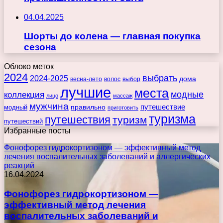
04.04.2025
Шорты до колена — главная покупка
сезона
Облоко меток
2024
выбрать
2024-2025
дома
весна-лето
волос
выбор
лучшие
места
коллекция
модные
лицо
массаж
мужчина
правильно
путешествие
модный
приготовить
туризма
путешествия
туризм
путешествий
Избранные посты
Фонофорез гидрокортизоном — эффективный метод
лечения воспалительных заболеваний и аллергических
реакций
16.04.2024
Фонофорез гидрокортизоном —
эффективный метод лечения
воспалительных заболеваний и