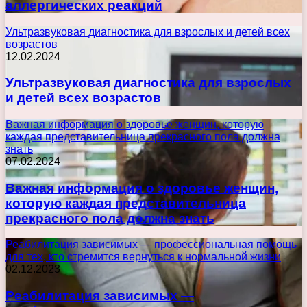
аллергических реакций
Ультразвуковая диагностика для взрослых и детей всех
возрастов
12.02.2024
Ультразвуковая диагностика для взрослых
и детей всех возрастов
Важная информация о здоровье женщин, которую
каждая представительница прекрасного пола должна
знать
07.02.2024
Важная информация о здоровье женщин,
которую каждая представительница
прекрасного пола должна знать
Реабилитация зависимых — профессиональная помощь
для тех, кто стремится вернуться к нормальной жизни
02.12.2023
Реабилитация зависимых —