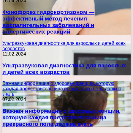
16.04.2024
Фонофорез гидрокортизоном —
эффективный метод лечения
воспалительных заболеваний и
аллергических реакций
Ультразвуковая диагностика для взрослых и детей всех
возрастов
12.02.2024
Ультразвуковая диагностика для взрослых
и детей всех возрастов
Важная информация о здоровье женщин, которую
каждая представительница прекрасного пола должна
знать
07.02.2024
Важная информация о здоровье женщин,
которую каждая представительница
прекрасного пола должна знать