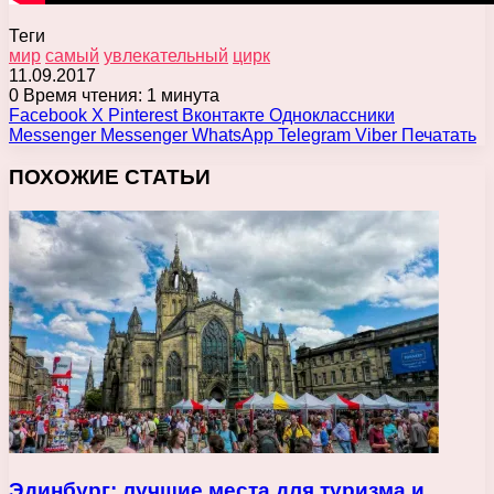
Теги
мир
самый
увлекательный
цирк
11.09.2017
0
Время чтения: 1 минута
Facebook
X
Pinterest
Вконтакте
Одноклассники
Messenger
Messenger
WhatsApp
Telegram
Viber
Печатать
ПОХОЖИЕ СТАТЬИ
Эдинбург: лучшие места для туризма и