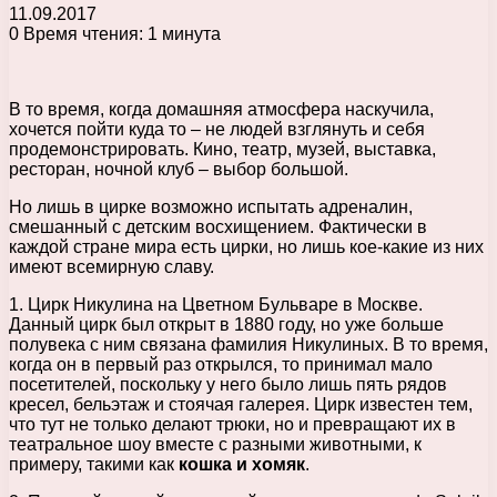
11.09.2017
0
Время чтения: 1 минута
В то время, когда домашняя атмосфера наскучила,
хочется пойти куда то – не людей взглянуть и себя
продемонстрировать. Кино, театр, музей, выставка,
ресторан, ночной клуб – выбор большой.
Но лишь в цирке возможно испытать адреналин,
смешанный с детским восхищением. Фактически в
каждой стране мира есть цирки, но лишь кое-какие из них
имеют всемирную славу.
1. Цирк Никулина на Цветном Бульваре в Москве.
Данный цирк был открыт в 1880 году, но уже больше
полувека с ним связана фамилия Никулиных. В то время,
когда он в первый раз открылся, то принимал мало
посетителей, поскольку у него было лишь пять рядов
кресел, бельэтаж и стоячая галерея. Цирк известен тем,
что тут не только делают трюки, но и превращают их в
театральное шоу вместе с разными животными, к
примеру, такими как
кошка и хомяк
.