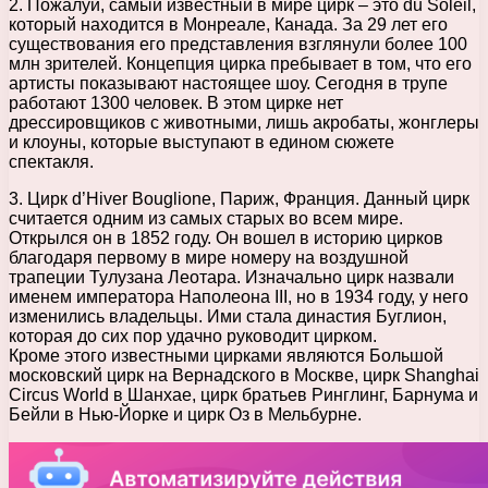
2. Пожалуй, самый известный в мире цирк – это du Soleil,
который находится в Монреале, Канада. За 29 лет его
существования его представления взглянули более 100
млн зрителей. Концепция цирка пребывает в том, что его
артисты показывают настоящее шоу. Сегодня в трупе
работают 1300 человек. В этом цирке нет
дрессировщиков с животными, лишь акробаты, жонглеры
и клоуны, которые выступают в едином сюжете
спектакля.
3. Цирк d’Hiver Bouglione, Париж, Франция. Данный цирк
считается одним из самых старых во всем мире.
Открылся он в 1852 году. Он вошел в историю цирков
благодаря первому в мире номеру на воздушной
трапеции Тулузана Леотара. Изначально цирк назвали
именем императора Наполеона ІІІ, но в 1934 году, у него
изменились владельцы. Ими стала династия Буглион,
которая до сих пор удачно руководит цирком.
Кроме этого известными цирками являются Большой
московский цирк на Вернадского в Москве, цирк Shanghai
Circus World в Шанхае, цирк братьев Ринглинг, Барнума и
Бейли в Нью-Йорке и цирк Оз в Мельбурне.