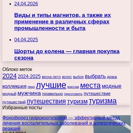
24.04.2026
Виды и типы магнитов, а также их
применение в различных сферах
промышленности и быта
04.04.2025
Шорты до колена — главная покупка
сезона
Облоко меток
2024
выбрать
2024-2025
дома
весна-лето
волос
выбор
лучшие
места
коллекция
модные
лицо
массаж
мужчина
правильно
путешествие
модный
приготовить
туризма
путешествия
туризм
путешествий
Избранные посты
Фонофорез гидрокортизоном — эффективный метод
лечения воспалительных заболеваний и аллергических
реакций