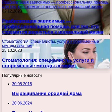
Реабилитация зависимых — профессиональная помощь
для тех, кто стремится вернуться к нормальной жизни
02.12.2023
Реабилитация зависимых —
профессиональная помощь для тех, кто
стремится вернуться к нормальной жизни
Стоматология: специалисты, услуги и современные
методы лечения
23.10.2023
Стоматология: специалисты, услуги и
современные методы лечения
Популярные новости
30.05.2018
Выращивание орхидей дома
20.06.2024