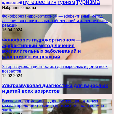
туризма
путешествия
туризм
путешествий
Избранные посты
Фонофорез гидрокортизоном — эффективный метод
лечения воспалительных заболеваний и аллергических
реакций
16.04.2024
Фонофорез гидрокортизоном —
эффективный метод лечения
воспалительных заболеваний и
аллергических реакций
Ультразвуковая диагностика для взрослых и детей всех
возрастов
12.02.2024
Ультразвуковая диагностика для взрослых
и детей всех возрастов
Важная информация о здоровье женщин, которую
каждая представительница прекрасного пола должна
знать