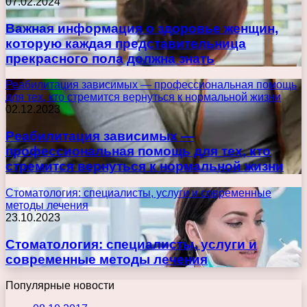
07.02.2024
Важная информация о здоровье женщин,
которую каждая представительница
прекрасного пола должна знать
Реабилитация зависимых — профессиональная помощь
для тех, кто стремится вернуться к нормальной жизни
02.12.2023
Реабилитация зависимых —
профессиональная помощь для тех, кто
стремится вернуться к нормальной жизни
Стоматология: специалисты, услуги и современные
методы лечения
23.10.2023
Стоматология: специалисты, услуги и
современные методы лечения
Популярные новости