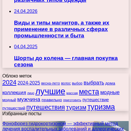
24.04.2026
Виды и типы магнитов, а также их
применение в различных сферах
промышленности и быта
04.04.2025
Шорты до колена — главная покупка
сезона
Облоко меток
2024
выбрать
2024-2025
дома
весна-лето
волос
выбор
лучшие
места
коллекция
модные
лицо
массаж
мужчина
правильно
путешествие
модный
приготовить
туризма
путешествия
туризм
путешествий
Избранные посты
Фонофорез гидрокортизоном — эффективный метод
лечения воспалительных заболеваний и аллергических