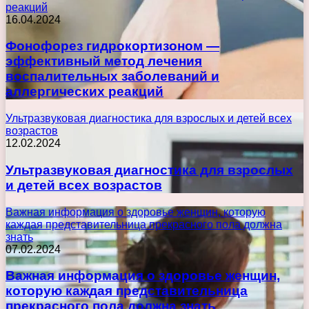
реакций
16.04.2024
Фонофорез гидрокортизоном —
эффективный метод лечения
воспалительных заболеваний и
аллергических реакций
Ультразвуковая диагностика для взрослых и детей всех
возрастов
12.02.2024
Ультразвуковая диагностика для взрослых
и детей всех возрастов
Важная информация о здоровье женщин, которую
каждая представительница прекрасного пола должна
знать
07.02.2024
Важная информация о здоровье женщин,
которую каждая представительница
прекрасного пола должна знать