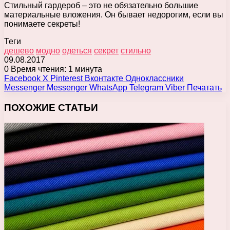
Стильный гардероб – это не обязательно большие
материальные вложения. Он бывает недорогим, если вы
понимаете секреты!
Теги
дешево
модно
одеться
секрет
стильно
09.08.2017
0
Время чтения: 1 минута
Facebook
X
Pinterest
Вконтакте
Одноклассники
Messenger
Messenger
WhatsApp
Telegram
Viber
Печатать
ПОХОЖИЕ СТАТЬИ