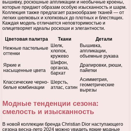
вышивку, роскошные аппликации и необычные кроены,
которые придают образам особую изысканность и шарм.
Коллекция также предлагает разнообразие тканей — от
легких шелковых и хлопковых до плотных и блестящих.
Каждая модель отличается неповторимостью и
олицетворяет идеалы роскоши и элегантности.
Цветовая палитра
Ткани
Детали
Шелк,
Вышивка,
Нежные пастельные
хлопок,
аппликации,
оттенки
кружево
объемные рукава
Шифон,
Яркие и
Драпировки, рюши,
органза,
насыщенные цвета
пайетки
бархат
Асимметрия,
Классические черно-
Шерсть,
геометрические
белые комбинации
атлас, сатин
вырезы
Модные тенденции сезона:
смелость и изысканность
В новой коллекции бренда Christian Dior наступающего
сезона весна-лето 2024 можно увидеть яркие модные