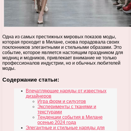
Одна из самых престижных мировых показов моды,
которая проходит в Милане, снова порадовала своих
поклонников элегантными и стильными образами. Это
событие, которое является настоящим праздником для
модниц и модников, привлекает внимание не только
профессионалов индустрии, но и обычных любителей
моды.
Содержание статьи:
Впечатляющие наряды от известных
дизайнеров
Игра форм и силуэтов
Эксперименты с тканями и
текстурами
Тенденции события в Милане
осенью 2024 года
Элегантные и стильные наряды для