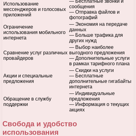
— Бесплатные звонки и
Использование
сообщения
мессенджеров и голосовых
— Отправка файлов и
приложений
фотографий
— Экономия на передаче
Ограничение
данных
использования мобильного
— Больше трафика для
интернета
других нужд
— Выбор наиболее
Сравнение услуг различных
выгодного предложения
провайдеров
— Дополнительные услуги
в рамках тарифного плана
— Скидки на услуги
Акции и специальные
— Бесплатные
предложения
дополнительные гигабайты
интернета
— Индивидуальные
Обращение в службу
предложения
поддержки
— Информация о текущих
акциях
Свобода и удобство
использования