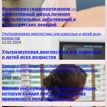
Фонофорез гидрокортизоном —
эффективный метод лечения
воспалительных заболеваний и
аллергических реакций
Ультразвуковая диагностика для взрослых и детей всех
возрастов
12.02.2024
Ультразвуковая диагностика для взрослых
и детей всех возрастов
Важная информация о здоровье женщин, которую
каждая представительница прекрасного пола должна
знать
07.02.2024
Важная информация о здоровье женщин,
которую каждая представительница
прекрасного пола должна знать