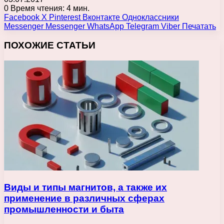
0
Время чтения: 4 мин.
Facebook
X
Pinterest
Вконтакте
Одноклассники
Messenger
Messenger
WhatsApp
Telegram
Viber
Печатать
ПОХОЖИЕ СТАТЬИ
Виды и типы магнитов, а также их
применение в различных сферах
промышленности и быта