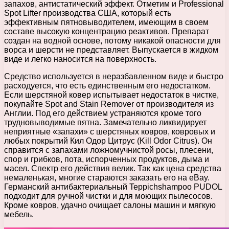
запахов, антистатический эффект. Отметим и Professional
Spot Lifter производства США, который есть
эффективным пятновыводителем, имеющим в своем
составе высокую концентрацию реактивов. Препарат
создан на водной основе, потому никакой опасности для
ворса и шерсти не представляет. Выпускается в жидком
виде и легко наносится на поверхность.
Средство используется в неразбавленном виде и быстро
расходуется, что есть единственным его недостатком.
Если шерстяной ковер испытывает недостаток в чистке,
покупайте Spot and Stain Remover от производителя из
Англии. Под его действием устраняются кроме того
трудновыводимые пятна. Замечательно ликвидирует
неприятные «запахи» с шерстяных ковров, ковровых и
любых покрытий Кил Одор Цитрус (Kill Odor Citrus). Он
справится с запахами ложномучнистой росы, плесени,
спор и грибков, пота, испорченных продуктов, дыма и
масел. Спектр его действия велик. Так как цена средства
немаленькая, многие стараются заказать его на eBay.
Германский антибактериальный Teppichshampoo PUDOL
подходит для ручной чистки и для моющих пылесосов.
Кроме ковров, удачно очищает салоны машин и мягкую
мебель.