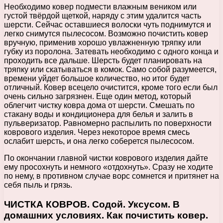
Необходимо ковер подмести влажным веником или
густой твёрдой щеткой, наряду с этим удалится часть
шерсти. Сейчас оставшиеся волоски чуть поднимутся и
легко снимутся пылесосом. Возможно почистить ковер
вручную, применив хорошо увлажненную тряпку или
губку из поролона. Затевать необходимо с одного конца и
проходить все дальше. Шерсть будет планировать на
тряпку или скатываться в комок. Само собой разумеется,
времени уйдет большое количество, но итог будет
отличный. Ковер всецело очистится, кроме того если был
очень сильно загрязнен. Еще один метод, который
облегчит чистку ковра дома от шерсти. Смешать по
стакану воды и кондиционера для белья и залить в
пульверизатор. Равномерно распылить по поверхности
коврового изделия. Через некоторое время смесь
ослабит шерсть, и она легко соберется пылесосом.
По окончании главной чистки коврового изделия дайте
ему просохнуть и немного «отдохнуть». Сразу не ходите
по нему, в противном случае ворс сомнется и притянет на
себя пыль и грязь.
ЧИСТКА КОВРОВ. Содой. Уксусом. В
домашних условиях. Как почистить ковер.