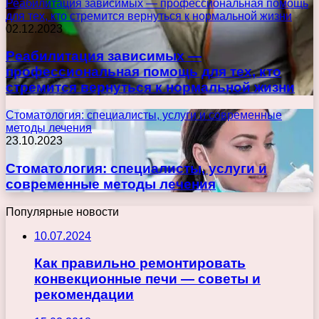
Реабилитация зависимых — профессиональная помощь
для тех, кто стремится вернуться к нормальной жизни
02.12.2023
Реабилитация зависимых —
профессиональная помощь для тех, кто
стремится вернуться к нормальной жизни
Стоматология: специалисты, услуги и современные
методы лечения
23.10.2023
Стоматология: специалисты, услуги и
современные методы лечения
Популярные новости
10.07.2024
Как правильно ремонтировать
конвекционные печи — советы и
рекомендации