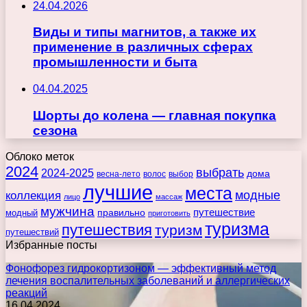
24.04.2026
Виды и типы магнитов, а также их
применение в различных сферах
промышленности и быта
04.04.2025
Шорты до колена — главная покупка
сезона
Облоко меток
2024
выбрать
2024-2025
дома
весна-лето
волос
выбор
лучшие
места
коллекция
модные
лицо
массаж
мужчина
правильно
путешествие
модный
приготовить
туризма
путешествия
туризм
путешествий
Избранные посты
Фонофорез гидрокортизоном — эффективный метод
лечения воспалительных заболеваний и аллергических
реакций
16.04.2024