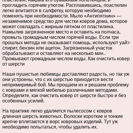
прогладить горячим утюгом. Расплавившись, поастилин
легко впитается в салфетку, которую необходимо
поменять при необходимости. Мыло «Антипятнин» —
незаменимое средство для чистки ковров дома, которое
может совладать с жирным пятном от пластилина.
Намылив загрязненное место и оставить на полчаса,
промыть громадным числом горячей воды. Если три
прошлых метода не оказывают помощь, используют уайт-
спирит, бензин или ацетон. Загрязненный участок
обрабатывают и оставляют на несколько мин..
Промывают громадным числом воды. Как очистить ковер
от шерсти
Наши пушистые любимцы доставляют радость, но так уж
они устроены, что с их шерстью приходится вести
непримиримый бой. Мы прощаем их и решаем проблему
с коврами и мягкой мебелью различными методами.
Определите, как очистить ковер от шерсти быстро и без
особенных усилий.
На практике легко удаляется пылесосом с ковров
длинная шерсть животных. Волоски короткие и тонкие
крепче вплетаются в ворс ковровых изделий. Тут уж
необходимо попытаться, чтобы удалить их.