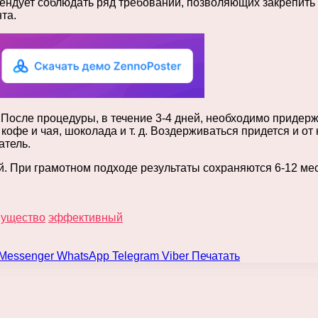
ндует соблюдать ряд требований, позволяющих закрепить и
та.
 После процедуры, в течение 3-4 дней, необходимо придер
 кофе и чая, шоколада и т. д. Воздерживаться придется и о
атель.
й. При грамотном подходе результаты сохраняются 6-12 ме
ущество
эффективный
Messenger
WhatsApp
Telegram
Viber
Печатать