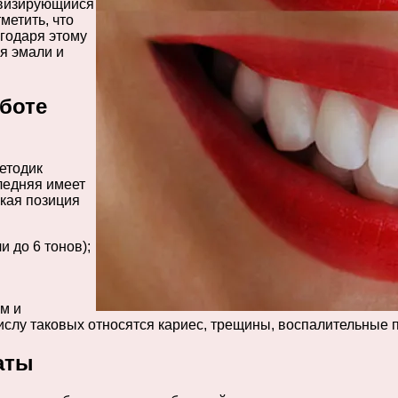
тивизирующийся
метить, что
агодаря этому
я эмали и
боте
етодик
ледняя имеет
кая позиция
 до 6 тонов);
м и
ислу таковых относятся кариес, трещины, воспалительные 
аты