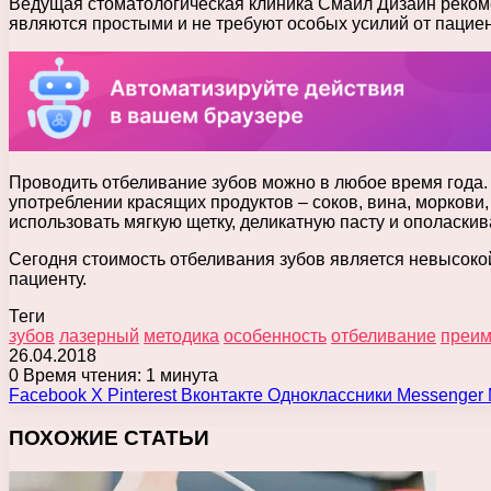
Ведущая стоматологическая клиника Смайл Дизайн рекоме
являются простыми и не требуют особых усилий от пациен
Проводить отбеливание зубов можно в любое время года.
употреблении красящих продуктов – соков, вина, моркови,
использовать мягкую щетку, деликатную пасту и ополаскив
Сегодня стоимость отбеливания зубов является невысоко
пациенту.
Теги
зубов
лазерный
методика
особенность
отбеливание
преим
26.04.2018
0
Время чтения: 1 минута
Facebook
X
Pinterest
Вконтакте
Одноклассники
Messenger
ПОХОЖИЕ СТАТЬИ