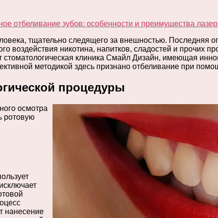
овека, тщательно следящего за внешностью. Последняя опр
ого воздействия никотина, напитков, сладостей и прочих п
ет стоматологическая клиника Смайл Дизайн, имеющая ин
ективной методикой здесь признано отбеливание при помо
огической процедуры
ного осмотра
ь ротовую
пользует
 исключает
отовой
роцесс
т нанесение