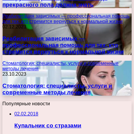
прекрасного пола должна знать
Реабилитация зависимых — профессиональная помощь
для тех, кто стремится вернуться к нормальной жизни
02.12.2023
Реабилитация зависимых —
профессиональная помощь для тех, кто
стремится вернуться к нормальной жизни
Стоматология: специалисты, услуги и современные
методы лечения
23.10.2023
Стоматология: специалисты, услуги и
современные методы лечения
Популярные новости
02.02.2018
Купальник со стразами