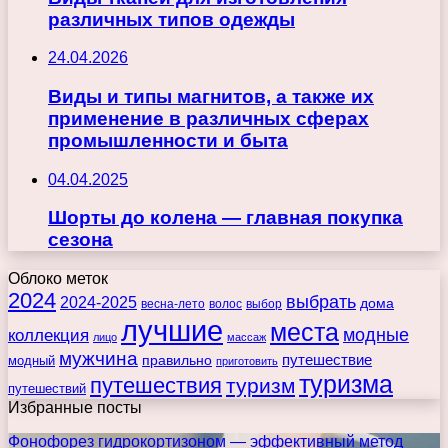
различных типов одежды
24.04.2026
Виды и типы магнитов, а также их
применение в различных сферах
промышленности и быта
04.04.2025
Шорты до колена — главная покупка
сезона
Облоко меток
2024
выбрать
2024-2025
дома
весна-лето
волос
выбор
лучшие
места
коллекция
модные
лицо
массаж
мужчина
правильно
путешествие
модный
приготовить
туризма
путешествия
туризм
путешествий
Избранные посты
Фонофорез гидрокортизоном — эффективный метод