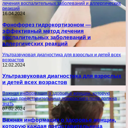
лечения воспалительных заболеваний и аллергических
реакций
16.04.2024
Фонофорез гидрокортизоном —
эффективный метод лечения
воспалительных заболеваний и
аллергических реакций
Ультразвуковая диагностика для взрослых и детей всех
возрастов
12.02.2024
Ультразвуковая диагностика для взрослых
и детей всех возрастов
Важная информация о здоровье женщин, которую
каждая представительница прекрасного пола должна
знать
07.02.2024
Важная информация о здоровье женщин,
которую каждая представительница