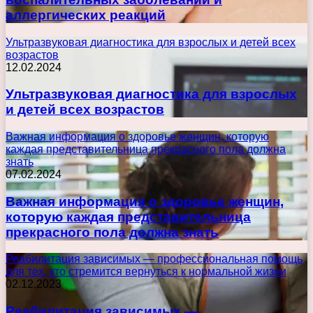
аллергических реакций
Ультразвуковая диагностика для взрослых и детей всех
возрастов
12.02.2024
Ультразвуковая диагностика для взрослых
и детей всех возрастов
Важная информация о здоровье женщин, которую
каждая представительница прекрасного пола должна
знать
07.02.2024
Важная информация о здоровье женщин,
которую каждая представительница
прекрасного пола должна знать
Реабилитация зависимых — профессиональная помощь
для тех, кто стремится вернуться к нормальной жизни
02.12.2023
Реабилитация зависимых —