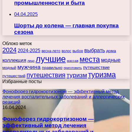
промышленности и быта
04.04.2025
Шорты до колена — главная покупка
сезона
Облоко меток
2024
выбрать
2024-2025
дома
весна-лето
волос
выбор
лучшие
места
коллекция
модные
лицо
массаж
мужчина
правильно
путешествие
модный
приготовить
туризма
путешествия
туризм
путешествий
Избранные посты
Фонофорез гидрокортизоном — эффективный метод
лечения воспалительных заболеваний и аллергических
реакций
16.04.2024
Фонофорез гидрокортизоном —
эффективный метод лечения
воспалительных заболеваний и