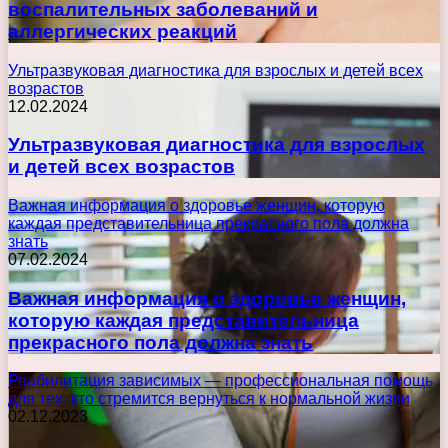
воспалительных заболеваний и
аллергических реакций
Ультразвуковая диагностика для взрослых и детей всех
возрастов
12.02.2024
Ультразвуковая диагностика для взрослых
и детей всех возрастов
Важная информация о здоровье женщин, которую
каждая представительница прекрасного пола должна
знать
07.02.2024
Важная информация о здоровье женщин,
которую каждая представительница
прекрасного пола должна знать
Реабилитация зависимых — профессиональная помощь
для тех, кто стремится вернуться к нормальной жизни
02.12.2023