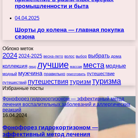
промышленности и быта
04.04.2025
Шорты до колена — главная покупка
сезона
Облоко меток
2024
выбрать
2024-2025
дома
весна-лето
волос
выбор
лучшие
места
коллекция
модные
лицо
массаж
мужчина
правильно
путешествие
модный
приготовить
туризма
путешествия
туризм
путешествий
Избранные посты
Фонофорез гидрокортизоном — эффективный метод
лечения воспалительных заболеваний и аллергических
реакций
16.04.2024
Фонофорез гидрокортизоном —
эффективный метод лечения