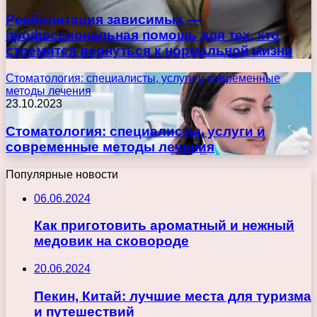
Реабилитация зависимых —
профессиональная помощь для тех, кто
стремится вернуться к нормальной жизни
Стоматология: специалисты, услуги и современные
методы лечения
23.10.2023
Стоматология: специалисты, услуги и
современные методы лечения
Популярные новости
06.06.2024
Как приготовить ароматный и нежный
медовик на сковороде
20.06.2024
Пекин, Китай: лучшие места для туризма
и путешествий