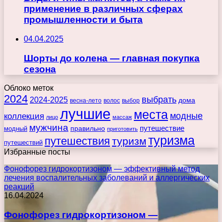
применение в различных сферах
промышленности и быта
04.04.2025
Шорты до колена — главная покупка
сезона
Облоко меток
2024
выбрать
2024-2025
дома
весна-лето
волос
выбор
лучшие
места
коллекция
модные
лицо
массаж
мужчина
правильно
путешествие
модный
приготовить
туризма
путешествия
туризм
путешествий
Избранные посты
Фонофорез гидрокортизоном — эффективный метод
лечения воспалительных заболеваний и аллергических
реакций
16.04.2024
Фонофорез гидрокортизоном —