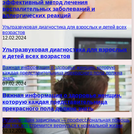
эффективный метод лечения
воспалительных заболеваний и
аллергических реакций
Ультразвуковая диагностика для взрослых и детей всех
возрастов
12.02.2024
Ультразвуковая диагностика для взрослых
и детей всех возрастов
Важная информация о здоровье женщин, которую
каждая представительница прекрасного пола должна
знать
07.02.2024
Важная информация о здоровье женщин,
которую каждая представительница
прекрасного пола должна знать
Реабилитация зависимых — профессиональная помощь
для тех, кто стремится вернуться к нормальной жизни
02.12.2023