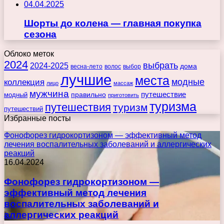
04.04.2025
Шорты до колена — главная покупка
сезона
Облоко меток
2024
выбрать
2024-2025
дома
весна-лето
волос
выбор
лучшие
места
коллекция
модные
лицо
массаж
мужчина
правильно
путешествие
модный
приготовить
туризма
путешествия
туризм
путешествий
Избранные посты
Фонофорез гидрокортизоном — эффективный метод
лечения воспалительных заболеваний и аллергических
реакций
16.04.2024
Фонофорез гидрокортизоном —
эффективный метод лечения
воспалительных заболеваний и
аллергических реакций