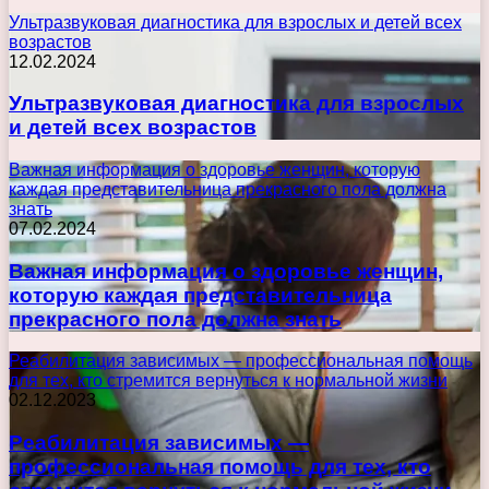
Ультразвуковая диагностика для взрослых и детей всех
возрастов
12.02.2024
Ультразвуковая диагностика для взрослых
и детей всех возрастов
Важная информация о здоровье женщин, которую
каждая представительница прекрасного пола должна
знать
07.02.2024
Важная информация о здоровье женщин,
которую каждая представительница
прекрасного пола должна знать
Реабилитация зависимых — профессиональная помощь
для тех, кто стремится вернуться к нормальной жизни
02.12.2023
Реабилитация зависимых —
профессиональная помощь для тех, кто