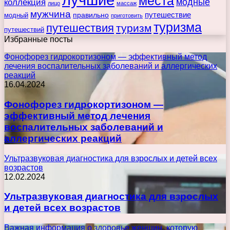
места
коллекция
модные
лицо
массаж
мужчина
правильно
путешествие
модный
приготовить
туризма
путешествия
туризм
путешествий
Избранные посты
Фонофорез гидрокортизоном — эффективный метод
лечения воспалительных заболеваний и аллергических
реакций
16.04.2024
Фонофорез гидрокортизоном —
эффективный метод лечения
воспалительных заболеваний и
аллергических реакций
Ультразвуковая диагностика для взрослых и детей всех
возрастов
12.02.2024
Ультразвуковая диагностика для взрослых
и детей всех возрастов
Важная информация о здоровье женщин, которую