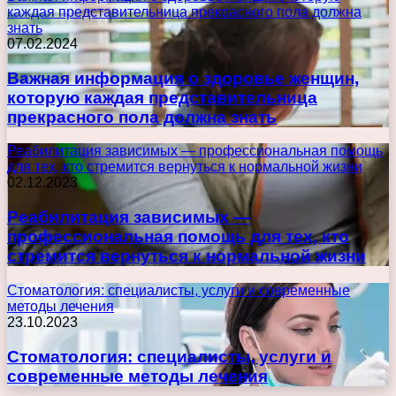
каждая представительница прекрасного пола должна
знать
07.02.2024
Важная информация о здоровье женщин,
которую каждая представительница
прекрасного пола должна знать
Реабилитация зависимых — профессиональная помощь
для тех, кто стремится вернуться к нормальной жизни
02.12.2023
Реабилитация зависимых —
профессиональная помощь для тех, кто
стремится вернуться к нормальной жизни
Стоматология: специалисты, услуги и современные
методы лечения
23.10.2023
Стоматология: специалисты, услуги и
современные методы лечения