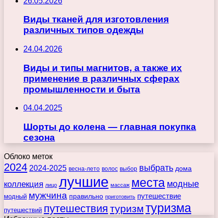
26.05.2026
Виды тканей для изготовления
различных типов одежды
24.04.2026
Виды и типы магнитов, а также их
применение в различных сферах
промышленности и быта
04.04.2025
Шорты до колена — главная покупка
сезона
Облоко меток
2024
выбрать
2024-2025
дома
весна-лето
волос
выбор
лучшие
места
коллекция
модные
лицо
массаж
мужчина
правильно
путешествие
модный
приготовить
туризма
путешествия
туризм
путешествий