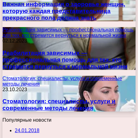
Важная информация о здоровье женщин,
которую каждая представительница
прекрасного пола должна знать
Реабилитация зависимых — профессиональная помощь
для тех, кто стремится вернуться к нормальной жизни
02.12.2023
Реабилитация зависимых —
профессиональная помощь для тех, кто
стремится вернуться к нормальной жизни
Стоматология: специалисты, услуги и современные
методы лечения
23.10.2023
Стоматология: специалисты, услуги и
современные методы лечения
Популярные новости
24.01.2018