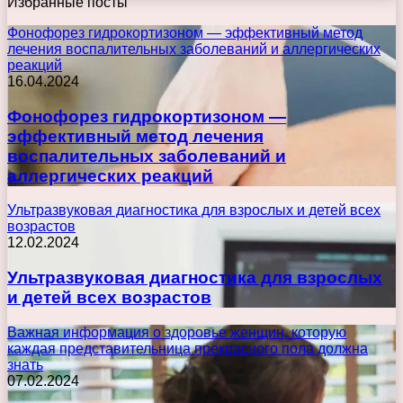
Избранные посты
Фонофорез гидрокортизоном — эффективный метод
лечения воспалительных заболеваний и аллергических
реакций
16.04.2024
Фонофорез гидрокортизоном —
эффективный метод лечения
воспалительных заболеваний и
аллергических реакций
Ультразвуковая диагностика для взрослых и детей всех
возрастов
12.02.2024
Ультразвуковая диагностика для взрослых
и детей всех возрастов
Важная информация о здоровье женщин, которую
каждая представительница прекрасного пола должна
знать
07.02.2024