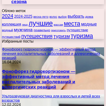
сезона
Облоко меток
2024
выбрать
2024-2025
дома
весна-лето
волос
выбор
лучшие
места
коллекция
модные
лицо
массаж
мужчина
правильно
путешествие
модный
приготовить
туризма
путешествия
туризм
путешествий
Избранные посты
Фонофорез гидрокортизоном — эффективный метод
лечения воспалительных заболеваний и аллергических
реакций
16.04.2024
Фонофорез гидрокортизоном —
эффективный метод лечения
воспалительных заболеваний и
аллергических реакций
Ультразвуковая диагностика для взрослых и детей всех
возрастов
12.02.2024