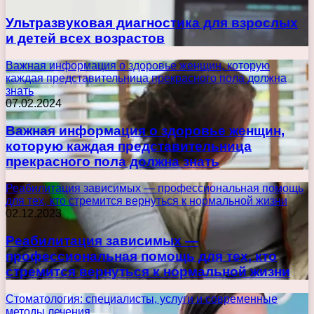
Ультразвуковая диагностика для взрослых
и детей всех возрастов
Важная информация о здоровье женщин, которую
каждая представительница прекрасного пола должна
знать
07.02.2024
Важная информация о здоровье женщин,
которую каждая представительница
прекрасного пола должна знать
Реабилитация зависимых — профессиональная помощь
для тех, кто стремится вернуться к нормальной жизни
02.12.2023
Реабилитация зависимых —
профессиональная помощь для тех, кто
стремится вернуться к нормальной жизни
Стоматология: специалисты, услуги и современные
методы лечения