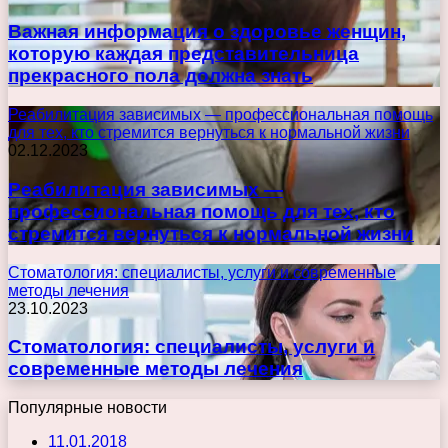
Важная информация о здоровье женщин,
которую каждая представительница
прекрасного пола должна знать
Реабилитация зависимых — профессиональная помощь
для тех, кто стремится вернуться к нормальной жизни
02.12.2023
Реабилитация зависимых —
профессиональная помощь для тех, кто
стремится вернуться к нормальной жизни
Стоматология: специалисты, услуги и современные
методы лечения
23.10.2023
Стоматология: специалисты, услуги и
современные методы лечения
Популярные новости
11.01.2018