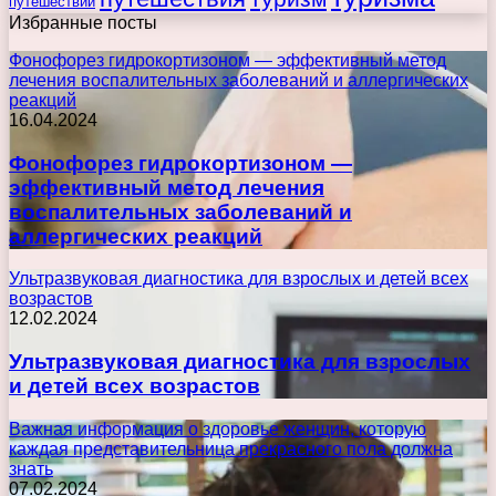
путешествий
Избранные посты
Фонофорез гидрокортизоном — эффективный метод
лечения воспалительных заболеваний и аллергических
реакций
16.04.2024
Фонофорез гидрокортизоном —
эффективный метод лечения
воспалительных заболеваний и
аллергических реакций
Ультразвуковая диагностика для взрослых и детей всех
возрастов
12.02.2024
Ультразвуковая диагностика для взрослых
и детей всех возрастов
Важная информация о здоровье женщин, которую
каждая представительница прекрасного пола должна
знать
07.02.2024