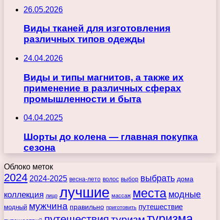
26.05.2026
Виды тканей для изготовления
различных типов одежды
24.04.2026
Виды и типы магнитов, а также их
применение в различных сферах
промышленности и быта
04.04.2025
Шорты до колена — главная покупка
сезона
Облоко меток
2024
выбрать
2024-2025
дома
весна-лето
волос
выбор
лучшие
места
коллекция
модные
лицо
массаж
мужчина
правильно
путешествие
модный
приготовить
туризма
путешествия
туризм