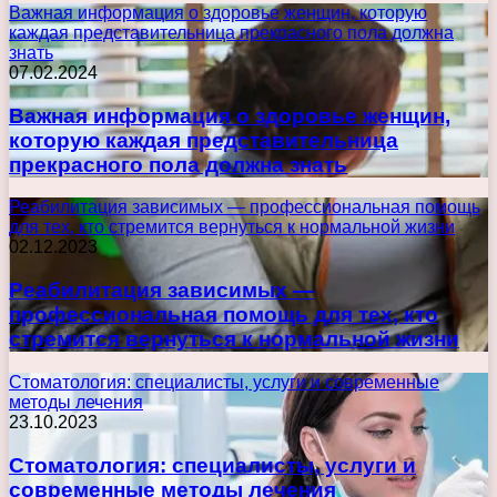
Важная информация о здоровье женщин, которую
каждая представительница прекрасного пола должна
знать
07.02.2024
Важная информация о здоровье женщин,
которую каждая представительница
прекрасного пола должна знать
Реабилитация зависимых — профессиональная помощь
для тех, кто стремится вернуться к нормальной жизни
02.12.2023
Реабилитация зависимых —
профессиональная помощь для тех, кто
стремится вернуться к нормальной жизни
Стоматология: специалисты, услуги и современные
методы лечения
23.10.2023
Стоматология: специалисты, услуги и
современные методы лечения