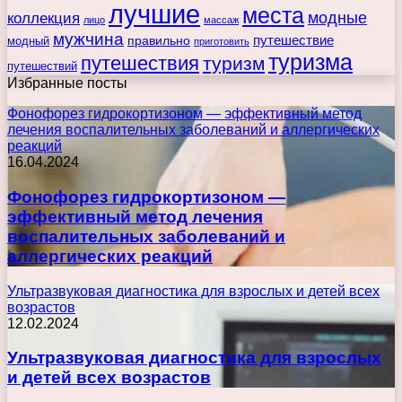
лучшие
места
коллекция
модные
лицо
массаж
мужчина
правильно
путешествие
модный
приготовить
туризма
путешествия
туризм
путешествий
Избранные посты
Фонофорез гидрокортизоном — эффективный метод
лечения воспалительных заболеваний и аллергических
реакций
16.04.2024
Фонофорез гидрокортизоном —
эффективный метод лечения
воспалительных заболеваний и
аллергических реакций
Ультразвуковая диагностика для взрослых и детей всех
возрастов
12.02.2024
Ультразвуковая диагностика для взрослых
и детей всех возрастов