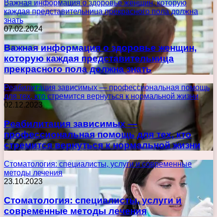
Важная информация о здоровье женщин, которую
каждая представительница прекрасного пола должна
знать
07.02.2024
Важная информация о здоровье женщин,
которую каждая представительница
прекрасного пола должна знать
Реабилитация зависимых — профессиональная помощь
для тех, кто стремится вернуться к нормальной жизни
02.12.2023
Реабилитация зависимых —
профессиональная помощь для тех, кто
стремится вернуться к нормальной жизни
Стоматология: специалисты, услуги и современные
методы лечения
23.10.2023
Стоматология: специалисты, услуги и
современные методы лечения