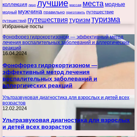
лучшие
места
коллекция
модные
лицо
массаж
мужчина
правильно
путешествие
модный
приготовить
туризма
путешествия
туризм
путешествий
Избранные посты
Фонофорез гидрокортизоном — эффективный метод
лечения воспалительных заболеваний и аллергических
реакций
16.04.2024
Фонофорез гидрокортизоном —
эффективный метод лечения
воспалительных заболеваний и
аллергических реакций
Ультразвуковая диагностика для взрослых и детей всех
возрастов
12.02.2024
Ультразвуковая диагностика для взрослых
и детей всех возрастов