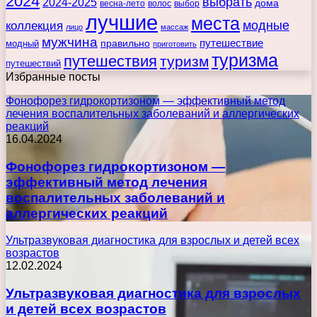
2024
выбрать
2024-2025
дома
весна-лето
волос
выбор
лучшие
места
коллекция
модные
лицо
массаж
мужчина
правильно
путешествие
модный
приготовить
туризма
путешествия
туризм
путешествий
Избранные посты
Фонофорез гидрокортизоном — эффективный метод
лечения воспалительных заболеваний и аллергических
реакций
16.04.2024
Фонофорез гидрокортизоном —
эффективный метод лечения
воспалительных заболеваний и
аллергических реакций
Ультразвуковая диагностика для взрослых и детей всех
возрастов
12.02.2024
Ультразвуковая диагностика для взрослых
и детей всех возрастов