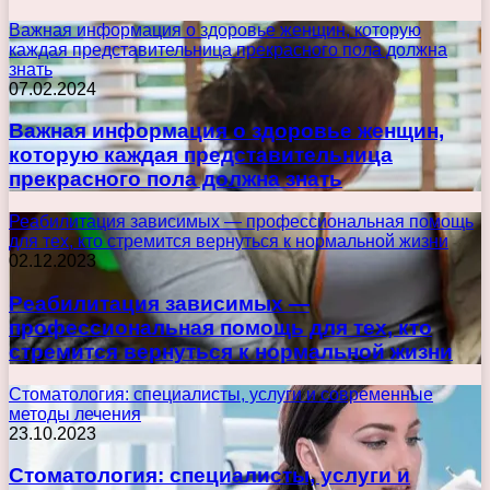
Важная информация о здоровье женщин, которую
каждая представительница прекрасного пола должна
знать
07.02.2024
Важная информация о здоровье женщин,
которую каждая представительница
прекрасного пола должна знать
Реабилитация зависимых — профессиональная помощь
для тех, кто стремится вернуться к нормальной жизни
02.12.2023
Реабилитация зависимых —
профессиональная помощь для тех, кто
стремится вернуться к нормальной жизни
Стоматология: специалисты, услуги и современные
методы лечения
23.10.2023
Стоматология: специалисты, услуги и