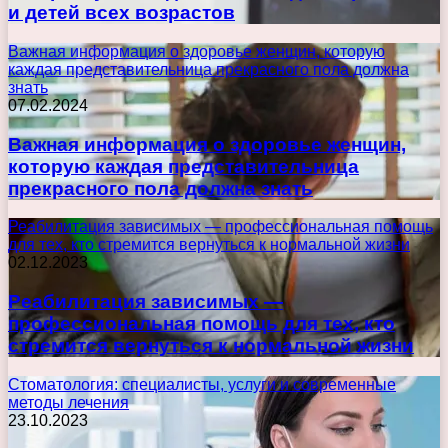
и детей всех возрастов
Важная информация о здоровье женщин, которую
каждая представительница прекрасного пола должна
знать
07.02.2024
Важная информация о здоровье женщин,
которую каждая представительница
прекрасного пола должна знать
Реабилитация зависимых — профессиональная помощь
для тех, кто стремится вернуться к нормальной жизни
02.12.2023
Реабилитация зависимых —
профессиональная помощь для тех, кто
стремится вернуться к нормальной жизни
Стоматология: специалисты, услуги и современные
методы лечения
23.10.2023