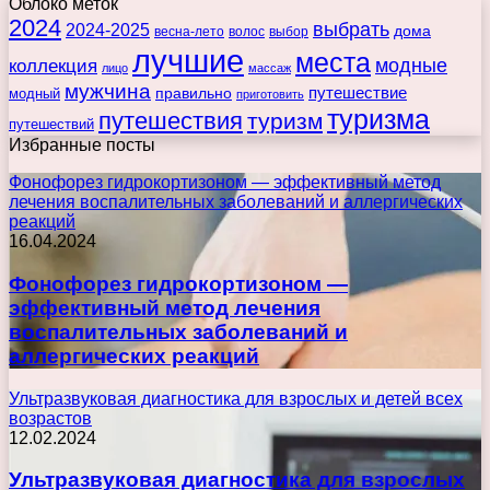
Облоко меток
2024
выбрать
2024-2025
дома
весна-лето
волос
выбор
лучшие
места
коллекция
модные
лицо
массаж
мужчина
правильно
путешествие
модный
приготовить
туризма
путешествия
туризм
путешествий
Избранные посты
Фонофорез гидрокортизоном — эффективный метод
лечения воспалительных заболеваний и аллергических
реакций
16.04.2024
Фонофорез гидрокортизоном —
эффективный метод лечения
воспалительных заболеваний и
аллергических реакций
Ультразвуковая диагностика для взрослых и детей всех
возрастов
12.02.2024
Ультразвуковая диагностика для взрослых