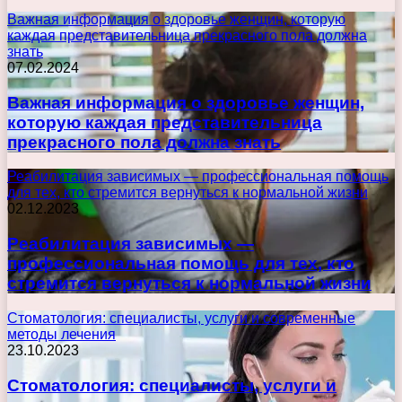
Важная информация о здоровье женщин, которую
каждая представительница прекрасного пола должна
знать
07.02.2024
Важная информация о здоровье женщин,
которую каждая представительница
прекрасного пола должна знать
Реабилитация зависимых — профессиональная помощь
для тех, кто стремится вернуться к нормальной жизни
02.12.2023
Реабилитация зависимых —
профессиональная помощь для тех, кто
стремится вернуться к нормальной жизни
Стоматология: специалисты, услуги и современные
методы лечения
23.10.2023
Стоматология: специалисты, услуги и