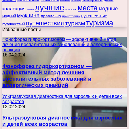
лучшие
места
коллекция
модные
лицо
массаж
мужчина
правильно
путешествие
модный
приготовить
туризма
путешествия
туризм
путешествий
Избранные посты
Фонофорез гидрокортизоном — эффективный метод
лечения воспалительных заболеваний и аллергических
реакций
16.04.2024
Фонофорез гидрокортизоном —
эффективный метод лечения
воспалительных заболеваний и
аллергических реакций
Ультразвуковая диагностика для взрослых и детей всех
возрастов
12.02.2024
Ультразвуковая диагностика для взрослых
и детей всех возрастов