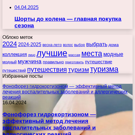
04.04.2025
Шорты до колена — главная покупка
сезона
Облоко меток
2024
выбрать
2024-2025
дома
весна-лето
волос
выбор
лучшие
места
коллекция
модные
лицо
массаж
мужчина
правильно
путешествие
модный
приготовить
туризма
путешествия
туризм
путешествий
Избранные посты
Фонофорез гидрокортизоном — эффективный метод
лечения воспалительных заболеваний и аллергических
реакций
16.04.2024
Фонофорез гидрокортизоном —
эффективный метод лечения
воспалительных заболеваний и
аллергических реакций