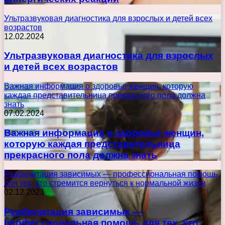
Ультразвуковая диагностика для взрослых и детей всех
возрастов
12.02.2024
Ультразвуковая диагностика для взрослых
и детей всех возрастов
Важная информация о здоровье женщин, которую
каждая представительница прекрасного пола должна
знать
07.02.2024
Важная информация о здоровье женщин,
которую каждая представительница
прекрасного пола должна знать
Реабилитация зависимых — профессиональная помощь
для тех, кто стремится вернуться к нормальной жизни
02.12.2023
Реабилитация зависимых —
профессиональная помощь для тех, кто