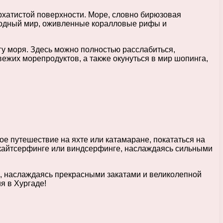
рхатистой поверхности. Море, словно бирюзовая
дводный мир, оживленные коралловые рифы и
гу моря. Здесь можно полностью расслабиться,
ежих морепродуктов, а также окунуться в мир шопинга,
е путешествие на яхте или катамаране, покататься на
в кайтсерфинге или виндсерфинге, наслаждаясь сильными
к, наслаждаясь прекрасными закатами и великолепной
я в Хургаде!