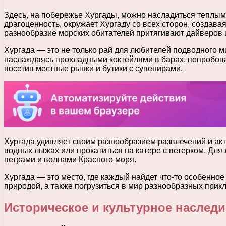
Здесь, на побережье Хургады, можно насладиться теплым 
драгоценность, окружает Хургаду со всех сторон, созда
разнообразие морских обитателей притягивают дайверов и
Хургада — это не только рай для любителей подводного м
наслаждаясь прохладными коктейлями в барах, попробоват
посетив местные рынки и бутики с сувенирами.
Хургада удивляет своим разнообразием развлечений и акт
водных лыжах или прокатиться на катере с ветерком. Дл
ветрами и волнами Красного моря.
Хургада — это место, где каждый найдет что-то особенно
природой, а также погрузиться в мир разнообразных прик
Историческое и культурное наслед