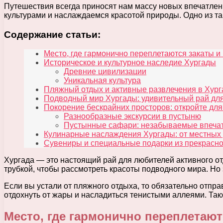
Путешествия всегда приносят нам массу новых впечатлен
культурами и наслаждаемся красотой природы. Одно из т
Содержание статьи:
Место, где гармонично переплетаются закаты и
Историческое и культурное наследие Хургады
Древние цивилизации
Уникальная культура
Пляжный отдых и активные развлечения в Хург
Подводный мир Хургады: удивительный рай дл
Покорение бескрайних просторов: откройте дл
Разнообразные экскурсии в пустыню
Пустынные сафари: незабываемые впеча
Кулинарные наслаждения Хургады: от местных
Сувениры и специальные подарки из прекрасно
Хургада — это настоящий рай для любителей активного от
трубкой, чтобы рассмотреть красоты подводного мира. Но э
Если вы устали от пляжного отдыха, то обязательно отпр
отдохнуть от жары и насладиться тенистыми аллеями. Такж
Место, где гармонично переплетают