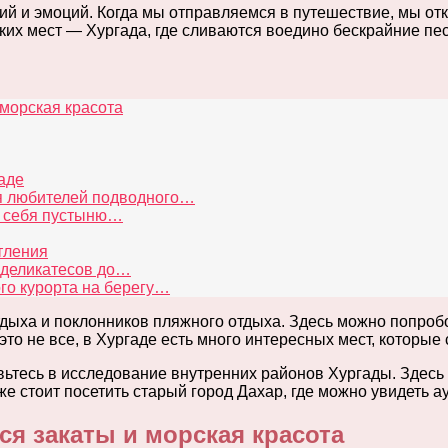
ий и эмоций. Когда мы отправляемся в путешествие, мы от
аких мест — Хургада, где сливаются воедино бескрайние п
 морская красота
аде
я любителей подводного…
я себя пустыню…
тления
 деликатесов до…
го курорта на берегу…
дыха и поклонников пляжного отдыха. Здесь можно попробо
то не все, в Хургаде есть много интересных мест, которые 
авьтесь в исследование внутренних районов Хургады. Здесь
е стоит посетить старый город Дахар, где можно увидеть а
ся закаты и морская красота