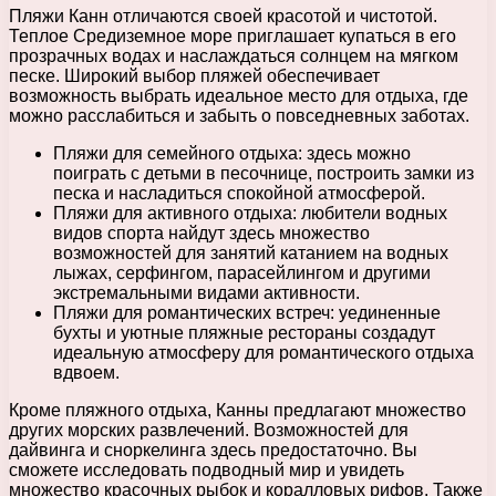
Пляжи Канн отличаются своей красотой и чистотой.
Теплое Средиземное море приглашает купаться в его
прозрачных водах и наслаждаться солнцем на мягком
песке. Широкий выбор пляжей обеспечивает
возможность выбрать идеальное место для отдыха, где
можно расслабиться и забыть о повседневных заботах.
Пляжи для семейного отдыха: здесь можно
поиграть с детьми в песочнице, построить замки из
песка и насладиться спокойной атмосферой.
Пляжи для активного отдыха: любители водных
видов спорта найдут здесь множество
возможностей для занятий катанием на водных
лыжах, серфингом, парасейлингом и другими
экстремальными видами активности.
Пляжи для романтических встреч: уединенные
бухты и уютные пляжные рестораны создадут
идеальную атмосферу для романтического отдыха
вдвоем.
Кроме пляжного отдыха, Канны предлагают множество
других морских развлечений. Возможностей для
дайвинга и сноркелинга здесь предостаточно. Вы
сможете исследовать подводный мир и увидеть
множество красочных рыбок и коралловых рифов. Также