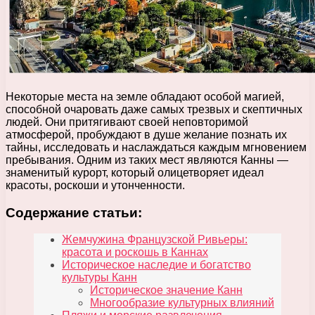
Некоторые места на земле обладают особой магией,
способной очаровать даже самых трезвых и скептичных
людей. Они притягивают своей неповторимой
атмосферой, пробуждают в душе желание познать их
тайны, исследовать и наслаждаться каждым мгновением
пребывания. Одним из таких мест являются Канны —
знаменитый курорт, который олицетворяет идеал
красоты, роскоши и утонченности.
Содержание статьи:
Жемчужина Французской Ривьеры:
красота и роскошь в Каннах
Историческое наследие и богатство
культуры Канн
Историческое значение Канн
Многообразие культурных влияний