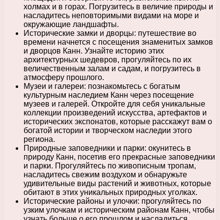
холмах и в горах. Погрузитесь в величие природы и
насладитесь неповторимыми видами на море и
окружающие ландшафты.
Исторические замки и дворцы: путешествие во
времени начнется с посещения знаменитых замков
и дворцов Канн. Узнайте историю этих
архитектурных шедевров, прогуляйтесь по их
величественным залам и садам, и погрузитесь в
атмосферу прошлого.
Музеи и галереи: познакомьтесь с богатым
культурным наследием Канн через посещение
музеев и галерей. Откройте для себя уникальные
коллекции произведений искусства, артефактов и
исторических экспонатов, которые расскажут вам о
богатой истории и творческом наследии этого
региона.
Природные заповедники и парки: окунитесь в
природу Канн, посетив его прекрасные заповедники
и парки. Прогуляйтесь по живописным тропам,
насладитесь свежим воздухом и обнаружьте
удивительные виды растений и животных, которые
обитают в этих уникальных природных уголках.
Исторические районы и улочки: прогуляйтесь по
узким улочкам и историческим районам Канн, чтобы
узнать больше о его прошлом и насладиться