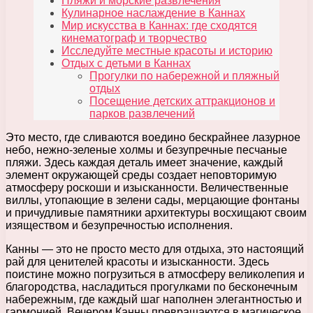
Пляжи и морские развлечения
Кулинарное наслаждение в Каннах
Мир искусства в Каннах: где сходятся
кинематограф и творчество
Исследуйте местные красоты и историю
Отдых с детьми в Каннах
Прогулки по набережной и пляжный
отдых
Посещение детских аттракционов и
парков развлечений
Это место, где сливаются воедино бескрайнее лазурное
небо, нежно-зеленые холмы и безупречные песчаные
пляжи. Здесь каждая деталь имеет значение, каждый
элемент окружающей среды создает неповторимую
атмосферу роскоши и изысканности. Величественные
виллы, утопающие в зелени сады, мерцающие фонтаны
и причудливые памятники архитектуры восхищают своим
изяществом и безупречностью исполнения.
Канны — это не просто место для отдыха, это настоящий
рай для ценителей красоты и изысканности. Здесь
поистине можно погрузиться в атмосферу великолепия и
благородства, насладиться прогулками по бесконечным
набережным, где каждый шаг наполнен элегантностью и
гармонией. Вечером Канны превращаются в магическое