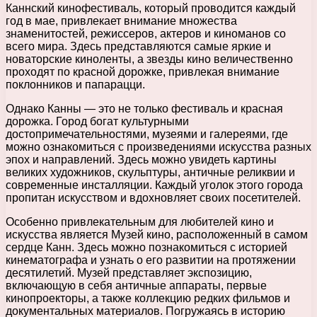
Каннский кинофестиваль, который проводится каждый
год в мае, привлекает внимание множества
знаменитостей, режиссеров, актеров и киноманов со
всего мира. Здесь представляются самые яркие и
новаторские киноленты, а звезды кино величественно
проходят по красной дорожке, привлекая внимание
поклонников и папарацци.
Однако Канны — это не только фестиваль и красная
дорожка. Город богат культурными
достопримечательностями, музеями и галереями, где
можно ознакомиться с произведениями искусства разных
эпох и направлений. Здесь можно увидеть картины
великих художников, скульптуры, античные реликвии и
современные инсталляции. Каждый уголок этого города
пропитан искусством и вдохновляет своих посетителей.
Особенно привлекательным для любителей кино и
искусства является Музей кино, расположенный в самом
сердце Канн. Здесь можно познакомиться с историей
кинематографа и узнать о его развитии на протяжении
десятилетий. Музей представляет экспозицию,
включающую в себя античные аппараты, первые
кинопроекторы, а также коллекцию редких фильмов и
документальных материалов. Погружаясь в историю